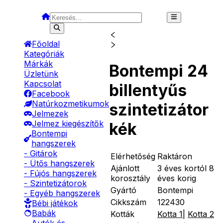
Főoldal
Kategóriák
Márkák
Bontempi 24
Üzletünk
Kapcsolat
billentyűs
Facebook
Natúrkozmetikumok
szintetizátor
Jelmezek
Jelmez kiegészítők
kék
Bontempi
hangszerek
- Gitárok
Elérhetőség
Raktáron
- Ütős hangszerek
Ajánlott
3 éves kortól 8
- Fújós hangszerek
korosztály
éves korig
- Szintetizátorok
Gyártó
Bontempi
- Egyéb hangszerek
Cikkszám
122430
Bébi játékok
Babák
Kották
Kotta 1
|
Kotta 2