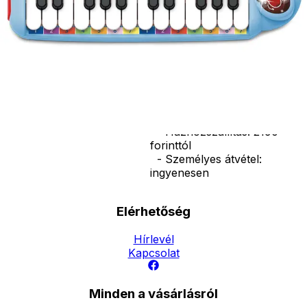
Csomagolás
mérete:
30*14*4 cm.
Ár
6490
Ft
6990
Ft
Darab
Kosárba
Szállítás:
- Csomagautomata: 1190
forinttól
- Házhozszállítás: 2190
forinttól
- Személyes átvétel:
ingyenesen
Elérhetőség
Hírlevél
Kapcsolat
Minden a vásárlásról