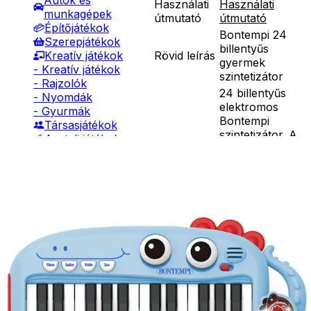
Autók és
Használati
Használati
munkagépek
útmutató
útmutató
Építőjátékok
Bontempi 24
Szerepjátékok
billentyűs
Rövid leírás
Kreatív játékok
gyermek
- Kreatív játékok
szintetizátor
- Rajzolók
24 billentyűs
- Nyomdák
elektromos
- Gyurmák
Bontempi
Társasjátékok
szintetizátor. A
Asztali játékok
játék
Nyári játékok
szintetizátor 4
- Homokozójátékok
hanggal, 24
- Műanyag hajók
demodallal,
- Hinta, csúszda
fényeffektekkel
- Ütők, dobálók
Részletes
rendelkezik.
- Strandcikkek
leírás
Működéséhez
- Egyéb nyári játékok
3db 1,5V AA
Lábbal hajtós
elem
járművek
szükséges, amit
Téli játékok
a csomagolás
nem tartalmaz.