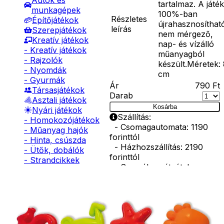
Autók és
tartalmaz. A játék
munkagépek
100%-ban
Részletes
Építőjátékok
újrahasznosíthat
leírás
Szerepjátékok
nem mérgező,
Kreatív játékok
nap- és vízálló
- Kreatív játékok
műanyagból
- Rajzolók
készült.Méretek:
- Nyomdák
cm
- Gyurmák
Ár
790
Ft
Társasjátékok
Darab
Asztali játékok
Kosárba
Nyári játékok
Szállítás:
- Homokozójátékok
- Csomagautomata: 1190
- Műanyag hajók
forinttól
- Hinta, csúszda
- Házhozszállítás: 2190
- Ütők, dobálók
forinttól
- Strandcikkek
- Személyes átvétel:
- Egyéb nyári játékok
ingyenesen
Lábbal hajtós
járművek
Kiegészítő
Téli játékok
termékek