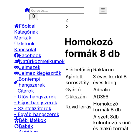
Főoldal
Kategóriák
Márkák
Homokozó
Üzletünk
Kapcsolat
formák 8 db
Facebook
Natúrkozmetikumok
Jelmezek
Elérhetőség
Raktáron
Jelmez kiegészítők
Ajánlott
3 éves kortól 8
Bontempi
korosztály
éves korig
hangszerek
Gyártó
Adriatic
- Gitárok
Cikkszám
AD356
- Ütős hangszerek
- Fújós hangszerek
Homokozó
Rövid leírás
- Szintetizátorok
formák 8 db
- Egyéb hangszerek
A szett 8db
Bébi játékok
különböző színű
Babák
és alakú formát