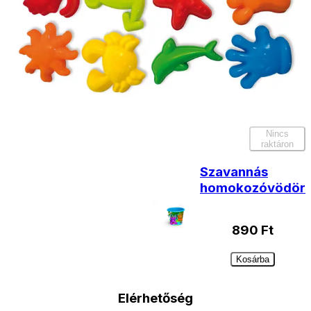
Lapát és
gereblye
1190
Ft
Nincs
raktáron
Szavannás
homokozóvödör
890
Ft
Kosárba
Elérhetőség