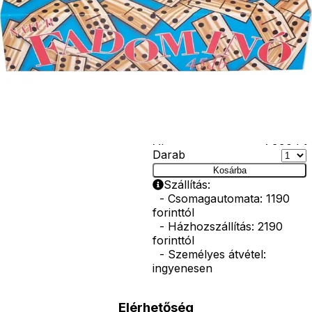
végén található
értékhez. Az
egyszerű de
izgalmas játék
elemeit egy fa
tárolódobozban
tarthatják és
hordozhatják a
gyerekek.
Ár
7990
Ft
Darab
Kosárba
Szállítás:
- Csomagautomata: 1190
forinttól
- Házhozszállítás: 2190
forinttól
- Személyes átvétel:
ingyenesen
Elérhetőség