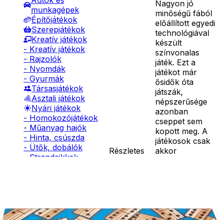
Autók és
Nagyon jó
munkagépek
minőségű fából
Építőjátékok
előállított egyedi
Szerepjátékok
technológiával
Kreatív játékok
készült
- Kreatív játékok
színvonalas
- Rajzolók
játék. Ezt a
- Nyomdák
játékot már
- Gyurmák
ősidők óta
Társasjátékok
játszák,
Asztali játékok
népszerűsége
Nyári játékok
azonban
- Homokozójátékok
cseppet sem
- Műanyag hajók
kopott meg. A
- Hinta, csúszda
játékosok csak
- Ütők, dobálók
Részletes
akkor
- Strandcikkek
leírás
rakhatnak le
- Egyéb nyári játékok
egyet a saját
Lábbal hajtós
dominójuk
járművek
közül, ha a
Téli játékok
dominósorban
azt kapcsolni
tudják a sor