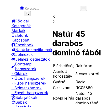
Főoldal
Kategóriák
Márkák
Natúr 45
Üzletünk
Kapcsolat
darabos
Facebook
Natúrkozmetikumok
dominó fából
Jelmezek
Jelmez kiegészítők
Bontempi
Elérhetőség
Raktáron
hangszerek
Ajánlott
- Gitárok
3 éves kortól
korosztály
- Ütős hangszerek
Gyártó
Regio
- Fújós hangszerek
Cikkszám
RG05860
- Szintetizátorok
- Egyéb hangszerek
Natúr 45
Bébi játékok
Rövid leírás
darabos
Babák
dominó fából