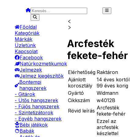
Főoldal
Kategóriák
Márkák
Arcfesték
Üzletünk
Kapcsolat
fekete-fehér
Facebook
Natúrkozmetikumok
Jelmezek
Elérhetőség
Raktáron
Jelmez kiegészítők
Ajánlott
14 éves kortól
Bontempi
korosztály
99 éves korig
hangszerek
Gyártó
Widmann
- Gitárok
Cikkszám
w4012B
- Ütős hangszerek
- Fújós hangszerek
Arcfesték
Rövid leírás
- Szintetizátorok
fekete-fehér
- Egyéb hangszerek
Ezzel az
Bébi játékok
arcfesték
Babák
készlettel