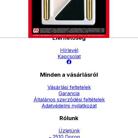
- Házhozszállítás: 2190
forinttól
- Személyes átvétel:
ingyenesen
Elérhetőség
Hírlevél
Kapcsolat
Minden a vásárlásról
Vásárlási feltetelek
Garancia
Általános szerződési feltételek
Adatvédelmi nyilatkozat
Rólunk
Üzletünk
2510 Dorog,