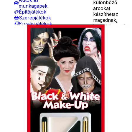
Autók és
különböző
munkagépek
arcokat
Építőjátékok
készíthetsz
Szerepjátékok
magadnak,
Kreatív játékok
hogy jelmezed
- Kreatív játékok
még hitelesebb
Részletes
- Rajzolók
legyen a bálon.
leírás
- Nyomdák
A festék
- Gyurmák
mérgező
Társasjátékok
anyagokat nem
Asztali játékok
tartalmaz, így
Nyári játékok
bátran
- Homokozójátékok
rajzolhatsz
- Műanyag hajók
arcodra más és
- Hinta, csúszda
más
- Ütők, dobálók
karaktereket.
- Strandcikkek
Ár
990
Ft
- Egyéb nyári játékok
Darab
Lábbal hajtós
Kosárba
járművek
Szállítás:
Téli játékok
- Csomagautomata: 1190
forinttól