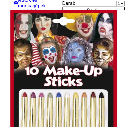
Autók és
Darab
munkagépek
Kosárba
Építőjátékok
Szállítás:
Szerepjátékok
- Csomagautomata: 1190
Kreatív játékok
forinttól
- Kreatív játékok
- Házhozszállítás: 2190
- Rajzolók
forinttól
- Nyomdák
- Személyes átvétel:
- Gyurmák
ingyenesen
Társasjátékok
Asztali játékok
Nyári játékok
- Homokozójátékok
- Műanyag hajók
- Hinta, csúszda
- Ütők, dobálók
- Strandcikkek
- Egyéb nyári játékok
Lábbal hajtós
járművek
Téli játékok