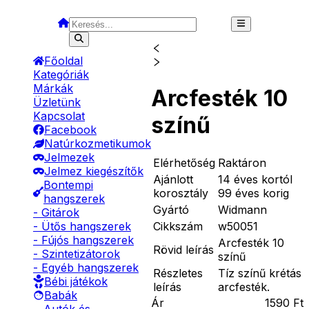
Főoldal
Kategóriák
Márkák
Arcfesték 10
Üzletünk
Kapcsolat
színű
Facebook
Natúrkozmetikumok
Jelmezek
Elérhetőség
Raktáron
Jelmez kiegészítők
Ajánlott
14 éves kortól
Bontempi
korosztály
99 éves korig
hangszerek
Gyártó
Widmann
- Gitárok
Cikkszám
w50051
- Ütős hangszerek
- Fújós hangszerek
Arcfesték 10
Rövid leírás
- Szintetizátorok
színű
- Egyéb hangszerek
Részletes
Tíz színű krétás
Bébi játékok
leírás
arcfesték.
Babák
Ár
1590
Ft