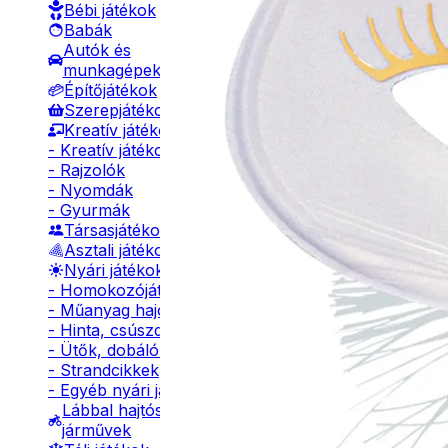
Bébi játékok
Babák
Autók és
munkagépek
Építőjátékok
Szerepjátékok
Kreatív játékok
- Kreatív játékok
- Rajzolók
- Nyomdák
- Gyurmák
Társasjátékok
Asztali játékok
Nyári játékok
- Homokozójátékok
- Műanyag hajók
- Hinta, csúszda
- Ütők, dobálók
- Strandcikkek
- Egyéb nyári játékok
Lábbal hajtós
járművek