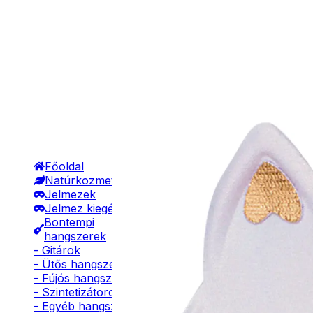
Főoldal
Natúrkozmetikumok
Jelmezek
Jelmez kiegészítők
Bontempi
hangszerek
- Gitárok
- Ütős hangszerek
- Fújós hangszerek
- Szintetizátorok
- Egyéb hangszerek