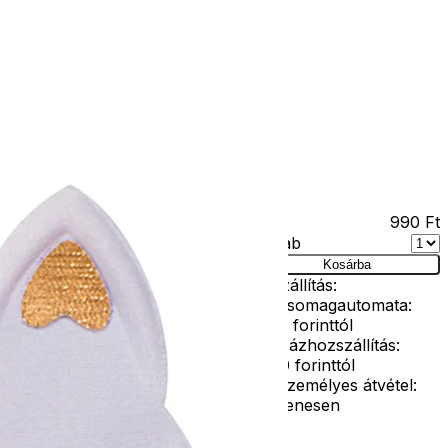
Kapcsolat
Facebook
Ár
990
Ft
Darab
Kosárba
Szállítás:
- Csomagautomata:
1190 forinttól
 korig
- Házhozszállítás:
2190 forinttól
- Személyes átvétel:
ingyenesen
s egészítsd ki jelmezedet ezzel az