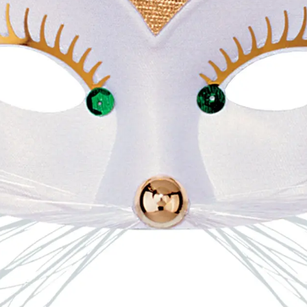
Részletes leírás
álarccal.