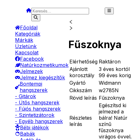
Főoldal
Kategóriák
Márkák
Fűszoknya
Üzletünk
Kapcsolat
Facebook
Elérhetőség
Raktáron
Natúrkozmetikumok
Ajánlott
3 éves kortól
Jelmezek
korosztály
99 éves korig
Jelmez kiegészítők
Gyártó
Widmann
Bontempi
hangszerek
Cikkszám
w2785N
- Gitárok
Rövid leírás
Fűszoknya
- Ütős hangszerek
Egészítsd ki
- Fújós hangszerek
jelmezed a
- Szintetizátorok
Részletes
bálra! Natúr
- Egyéb hangszerek
leírás
színű
Bébi játékok
fűszoknya
Babák
virágos övvel.