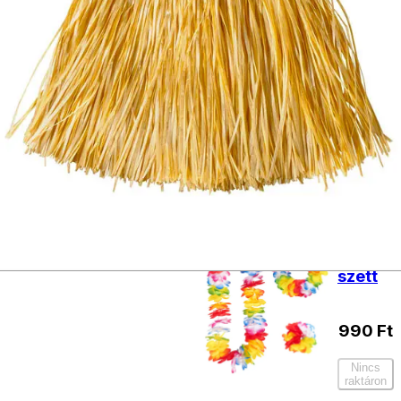
Ft
Kosárba
Barna
testfesték
990
Ft
Kosárba
Színes
Hawai
szett
990
Ft
Nincs
raktáron