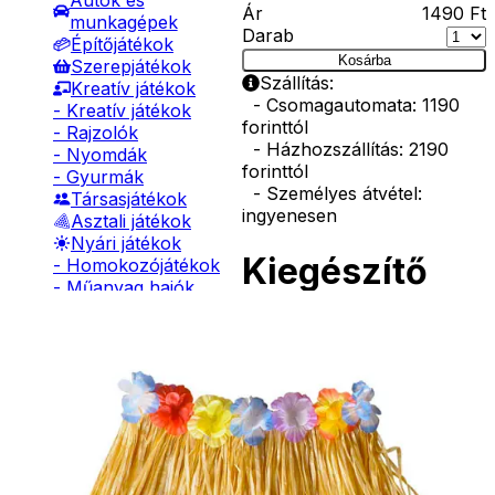
Autók és
Ár
1490
Ft
munkagépek
Darab
Építőjátékok
Kosárba
Szerepjátékok
Szállítás:
Kreatív játékok
- Csomagautomata: 1190
- Kreatív játékok
forinttól
- Rajzolók
- Házhozszállítás: 2190
- Nyomdák
forinttól
- Gyurmák
- Személyes átvétel:
Társasjátékok
ingyenesen
Asztali játékok
Nyári játékok
Kiegészítő
- Homokozójátékok
- Műanyag hajók
termékek
- Hinta, csúszda
- Ütők, dobálók
- Strandcikkek
- Egyéb nyári játékok
Afro
Lábbal hajtós
paróka
járművek
Téli játékok
2490