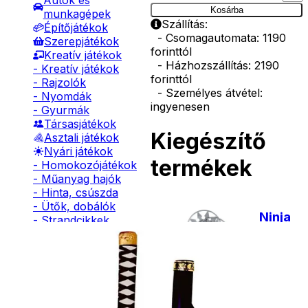
Autók és
Kosárba
munkagépek
Szállítás:
Építőjátékok
- Csomagautomata: 1190
Szerepjátékok
forinttól
Kreatív játékok
- Házhozszállítás: 2190
- Kreatív játékok
forinttól
- Rajzolók
- Személyes átvétel:
- Nyomdák
ingyenesen
- Gyurmák
Társasjátékok
Kiegészítő
Asztali játékok
Nyári játékok
termékek
- Homokozójátékok
- Műanyag hajók
- Hinta, csúszda
- Ütők, dobálók
Ninja
- Strandcikkek
szett
- Egyéb nyári játékok
Lábbal hajtós
járművek
1390
Téli játékok
Ft