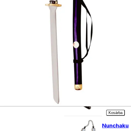
Nincs
raktáron
Ninja
tőr 42
cm-es
2590
Ft
Kosárba
Nunchaku
1190
Ft
Kosárba
Nunchaku