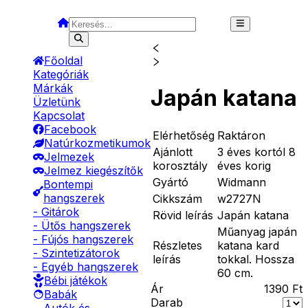
Főoldal
Kategóriák
Márkák
Japán katana
Üzletünk
Kapcsolat
Facebook
Elérhetőség
Raktáron
Natúrkozmetikumok
Ajánlott
3 éves kortól 8
Jelmezek
korosztály
éves korig
Jelmez kiegészítők
Gyártó
Widmann
Bontempi
hangszerek
Cikkszám
w2727N
- Gitárok
Rövid leírás
Japán katana
- Ütős hangszerek
Műanyag japán
- Fújós hangszerek
Részletes
katana kard
- Szintetizátorok
leírás
tokkal. Hossza
- Egyéb hangszerek
60 cm.
Bébi játékok
Ár
1390
Ft
Babák
Darab