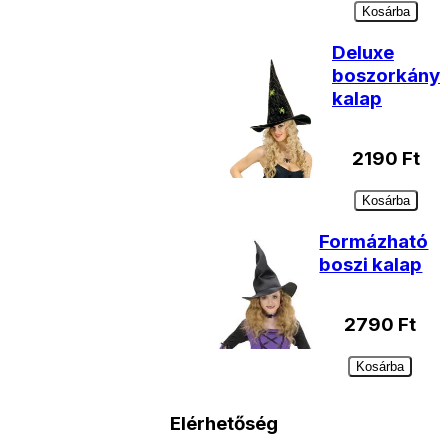
Kosárba
Deluxe
boszorkány
kalap
2190
Ft
Kosárba
Formázható
boszi kalap
2790
Ft
Kosárba
Elérhetőség