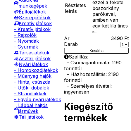
Autók és
ezzel a fekete
Részletes
munkagépek
boszorkány
leírás
Építőjátékok
parókával,
Szerepjátékok
amiben van
Kreatív játékok
egy-két lila tincs
- Kreatív játékok
is.
- Rajzolók
Ár
3490
Ft
- Nyomdák
Darab
- Gyurmák
Kosárba
Társasjátékok
Szállítás:
Asztali játékok
- Csomagautomata: 1190
Nyári játékok
forinttól
- Homokozójátékok
- Házhozszállítás: 2190
- Műanyag hajók
forinttól
- Hinta, csúszda
- Személyes átvétel:
- Ütők, dobálók
ingyenesen
- Strandcikkek
- Egyéb nyári játékok
Kiegészítő
Lábbal hajtós
járművek
termékek
Téli játékok