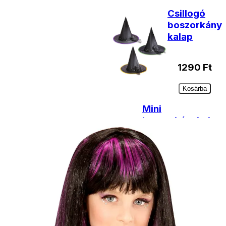
Csillogó
boszorkány
kalap
1290
Ft
Kosárba
Mini
boszorkánykalap
tollal
1590
Ft
Kosárba
Mini
boszorkánykalap