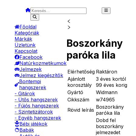
Főoldal
Kategóriák
Márkák
Boszorkány
Üzletünk
Kapcsolat
paróka lila
Facebook
Natúrkozmetikumok
Jelmezek
Elérhetőség
Raktáron
Jelmez kiegészítők
Ajánlott
3 éves kortól
Bontempi
korosztály
99 éves korig
hangszerek
Gyártó
Widmann
- Gitárok
Cikkszám
w74965
- Ütős hangszerek
- Fújós hangszerek
Boszorkány
Rövid leírás
- Szintetizátorok
paróka lila
- Egyéb hangszerek
Dobd fel
Bébi játékok
boszorkány
Babák
jelmezedet