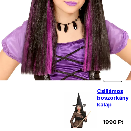
890
Ft
Kosárba
Boszorkány
seprű
fekete
2290
Ft
Kosárba
Csillámos
boszorkány
kalap
1990
Ft