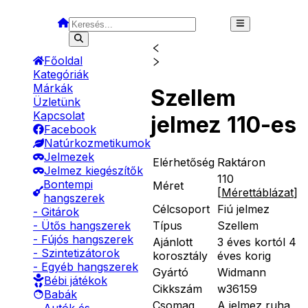
Főoldal
Kategóriák
Márkák
Szellem
Üzletünk
Kapcsolat
jelmez 110-es
Facebook
Natúrkozmetikumok
Jelmezek
Elérhetőség
Raktáron
Jelmez kiegészítők
110
Bontempi
Méret
[
Mérettáblázat
]
hangszerek
Célcsoport
Fiú jelmez
- Gitárok
Típus
Szellem
- Ütős hangszerek
- Fújós hangszerek
Ajánlott
3 éves kortól 4
- Szintetizátorok
korosztály
éves korig
- Egyéb hangszerek
Gyártó
Widmann
Bébi játékok
Cikkszám
w36159
Babák
Csomag
A jelmez ruha,