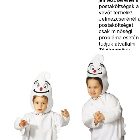
postaköltségek a
vevőt terhelik!
Jelmezcserénél 
postaköltséget
csak minőségi
probléma esetén
tudjuk átvállalni.
Tájékoztatjuk
kedves
Egyéb
vásárlóinkat, ho
a jelmezek nem
tartalmazzák a
kiegészítőket, mi
például harisnya,
ékszer, cipő,
paróka, kesztyű,
kardok, kemény
kalapok,
varázspálca,
seprű, szakáll,
bajusz, műanyag
korona, esernyő,