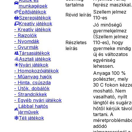
Autók és
tartalma
fejrész maszkkal.
munkagépek
Szellem jelmez
Építőjátékok
Rövid leírás
110-es
Szerepjátékok
Kreatív játékok
Jó minőségű
- Kreatív játékok
gyermekjelmez
- Rajzolók
(Szellem jelmez
- Nyomdák
Részletes
110-es), hogy
- Gyurmák
leírás
gyermeke mindig
Társasjátékok
új és változatos
Asztali játékok
egyéniség
Nyári játékok
lehessen.
- Homokozójátékok
Anyaga 100 %
- Műanyag hajók
poliészter, mely
- Hinta, csúszda
30 C fokon kézze
- Ütők, dobálók
mosható. Nem
- Strandcikkek
vasalható, nyílt
- Egyéb nyári játékok
lángtól és sugár
Lábbal hajtós
hőtől kérjük távo
járművek
tartani. A
Téli játékok
méretproblémáb
adódó
jelmezcserénél a