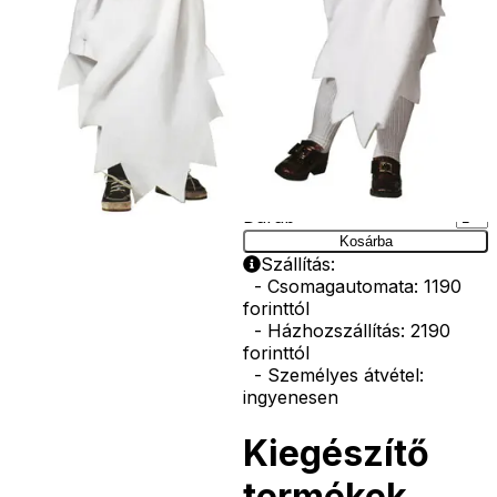
vasvilla, stb.
Amennyiben a
képen több
termék szerepel,
az ár minden
esetben egy
termékre
vonatkozik!
Ár
6590
Ft
Darab
Kosárba
Szállítás:
- Csomagautomata: 1190
forinttól
- Házhozszállítás: 2190
forinttól
- Személyes átvétel:
ingyenesen
Kiegészítő
termékek