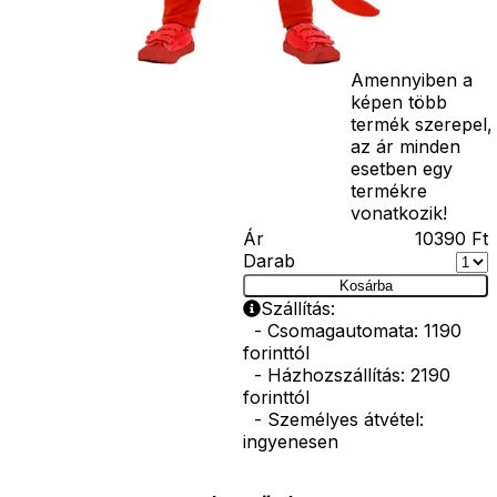
bajusz, műanyag
korona, esernyő,
vasvilla, stb.
Amennyiben a
képen több
termék szerepel,
az ár minden
esetben egy
termékre
vonatkozik!
Ár
10390
Ft
Darab
Kosárba
Szállítás:
- Csomagautomata: 1190
forinttól
- Házhozszállítás: 2190
forinttól
- Személyes átvétel:
ingyenesen