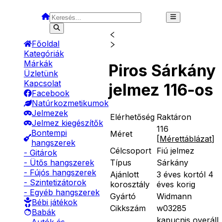
Főoldal
Kategóriák
Márkák
Piros Sárkány
Üzletünk
Kapcsolat
jelmez 116-os
Facebook
Natúrkozmetikumok
Jelmezek
Elérhetőség
Raktáron
Jelmez kiegészítők
116
Bontempi
Méret
[
Mérettáblázat
]
hangszerek
Célcsoport
Fiú jelmez
- Gitárok
Típus
Sárkány
- Ütős hangszerek
- Fújós hangszerek
Ajánlott
3 éves kortól 4
- Szintetizátorok
korosztály
éves korig
- Egyéb hangszerek
Gyártó
Widmann
Bébi játékok
Cikkszám
w03285
Babák
kapucnis overáll