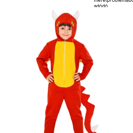
adódó
jelmezcserénél a
postaköltségek a
vevőt terhelik!
Jelmezcserénél 
postaköltséget
csak minőségi
probléma esetén
tudjuk átvállalni.
Tájékoztatjuk
kedves
Egyéb
vásárlóinkat, ho
a jelmezek nem
tartalmazzák a
kiegészítőket, mi
például harisnya,
ékszer, cipő,
paróka, kesztyű,
kardok, kemény
kalapok,
varázspálca,
seprű, szakáll,