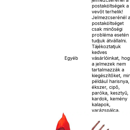
postaköltségek a
vevőt terhelik!
Jelmezcserénél 
postaköltséget
csak minőségi
probléma esetén
tudjuk átvállalni.
Tájékoztatjuk
kedves
Egyéb
vásárlóinkat, ho
a jelmezek nem
tartalmazzák a
kiegészítőket, mi
például harisnya,
ékszer, cipő,
paróka, kesztyű,
kardok, kemény
kalapok,
varázspálca,
seprű, szakáll,
bajusz, műanyag
korona, esernyő,