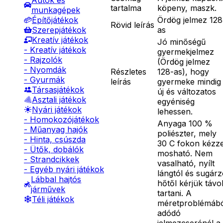
Autók és
tartalma
köpeny, maszk.
munkagépek
Ördög jelmez 128
Építőjátékok
Rövid leírás
as
Szerepjátékok
Kreatív játékok
Jó minőségű
- Kreatív játékok
gyermekjelmez
- Rajzolók
(Ördög jelmez
- Nyomdák
Részletes
128-as), hogy
- Gyurmák
leírás
gyermeke mindig
Társasjátékok
új és változatos
Asztali játékok
egyéniség
Nyári játékok
lehessen.
- Homokozójátékok
Anyaga 100 %
- Műanyag hajók
poliészter, mely
- Hinta, csúszda
30 C fokon kézze
- Ütők, dobálók
mosható. Nem
- Strandcikkek
vasalható, nyílt
- Egyéb nyári játékok
lángtól és sugár
Lábbal hajtós
hőtől kérjük távo
járművek
tartani. A
Téli játékok
méretproblémáb
adódó
jelmezcserénél a