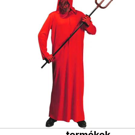
vasvilla, stb.
Amennyiben a
képen több
termék szerepel,
az ár minden
esetben egy
termékre
vonatkozik!
Ár
5190
Ft
Darab
Kosárba
Szállítás:
- Csomagautomata: 1190
forinttól
- Házhozszállítás: 2190
forinttól
- Személyes átvétel:
ingyenesen
Kiegészítő
termékek