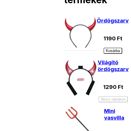
Ördögszarv
1190
Ft
Kosárba
Világító
ördögszarv
1290
Ft
Nincs raktáron
Mini
vasvilla