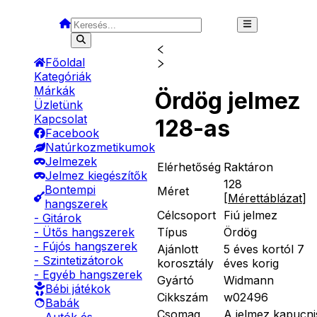
Főoldal
Kategóriák
Márkák
Ördög jelmez
Üzletünk
Kapcsolat
128-as
Facebook
Natúrkozmetikumok
Jelmezek
Elérhetőség
Raktáron
Jelmez kiegészítők
128
Bontempi
Méret
[
Mérettáblázat
]
hangszerek
Célcsoport
Fiú jelmez
- Gitárok
Típus
Ördög
- Ütős hangszerek
- Fújós hangszerek
Ajánlott
5 éves kortól 7
- Szintetizátorok
korosztály
éves korig
- Egyéb hangszerek
Gyártó
Widmann
Bébi játékok
Cikkszám
w02496
Babák
Csomag
A jelmez kapucni