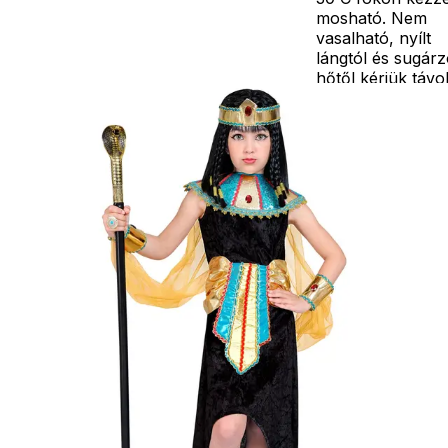
mosható. Nem
vasalható, nyílt
lángtól és sugár
hőtől kérjük távo
tartani. A
méretproblémáb
adódó
jelmezcserénél a
postaköltségek a
vevőt terhelik!
Jelmezcserénél 
postaköltséget
csak minőségi
probléma esetén
tudjuk átvállalni.
Tájékoztatjuk
kedves
Egyéb
vásárlóinkat, ho
a jelmezek nem
tartalmazzák a
kiegészítőket, mi
például harisnya,