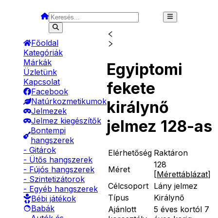
Főoldal
Kategóriák
Márkák
Egyiptomi
Üzletünk
Kapcsolat
fekete
Facebook
Natúrkozmetikumok
királynő
Jelmezek
Jelmez kiegészítők
jelmez 128-as
Bontempi
hangszerek
- Gitárok
Elérhetőség
Raktáron
- Ütős hangszerek
128
Méret
- Fújós hangszerek
[
Mérettáblázat
]
- Szintetizátorok
Célcsoport
Lány jelmez
- Egyéb hangszerek
Típus
Királynő
Bébi játékok
Babák
Ajánlott
5 éves kortól 7