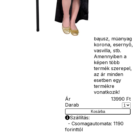
ékszer, cipő,
paróka, kesztyű,
kardok, kemény
kalapok,
varázspálca,
seprű, szakáll,
bajusz, műanyag
korona, esernyő,
vasvilla, stb.
Amennyiben a
képen több
termék szerepel,
az ár minden
esetben egy
termékre
vonatkozik!
Ár
13990
Ft
Darab
Kosárba
Szállítás:
- Csomagautomata: 1190
forinttól