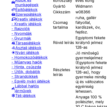
Autók és
korosztály
éves korig
munkagépek
Gyártó
Widmann
Építőjátékok
Cikkszám
w08366
Szerepjátékok
ruha, gallér
Kreatív játékok
Csomag
fátyollal,
- Kreatív játékok
tartalma
kardíszek, öv,
- Rajzolók
fejdísz.
- Nyomdák
Egyiptomi fekete
- Gyurmák
Rövid leírás
királynő jelmez
Társasjátékok
128-as
Asztali játékok
Nyári játékok
Jó minőségű
- Homokozójátékok
gyermekjelmez
- Műanyag hajók
(Egyiptomi fekete
- Hinta, csúszda
királynő jelmez
Részletes
- Ütők, dobálók
128-as), hogy
leírás
- Strandcikkek
gyermeke mindig
- Egyéb nyári játékok
új és változatos
Lábbal hajtós
egyéniség
járművek
lehessen.
Téli játékok
Anyaga 100 %
poliészter, mely
30 C fokon kézze