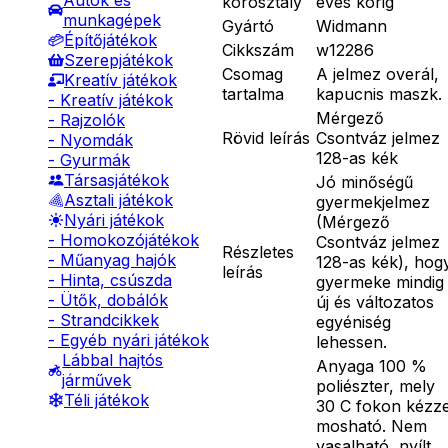
Autók és
korosztály
éves korig
munkagépek
Gyártó
Widmann
Építőjátékok
Cikkszám
w12286
Szerepjátékok
Csomag
A jelmez overál,
Kreatív játékok
tartalma
kapucnis maszk.
- Kreatív játékok
Mérgező
- Rajzolók
Rövid leírás
Csontváz jelmez
- Nyomdák
128-as kék
- Gyurmák
Társasjátékok
Jó minőségű
Asztali játékok
gyermekjelmez
Nyári játékok
(Mérgező
- Homokozójátékok
Csontváz jelmez
Részletes
- Műanyag hajók
128-as kék), hog
leírás
- Hinta, csúszda
gyermeke mindig
- Ütők, dobálók
új és változatos
- Strandcikkek
egyéniség
- Egyéb nyári játékok
lehessen.
Lábbal hajtós
Anyaga 100 %
járművek
poliészter, mely
Téli játékok
30 C fokon kézze
mosható. Nem
vasalható, nyílt