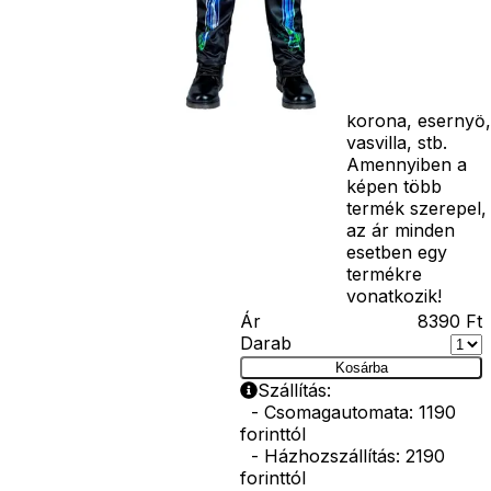
kardok, kemény
kalapok,
varázspálca,
seprű, szakáll,
bajusz, műanyag
korona, esernyő,
vasvilla, stb.
Amennyiben a
képen több
termék szerepel,
az ár minden
esetben egy
termékre
vonatkozik!
Ár
8390
Ft
Darab
Kosárba
Szállítás:
- Csomagautomata: 1190
forinttól
- Házhozszállítás: 2190
forinttól