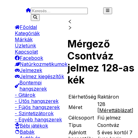
Főoldal
Kategóriák
Márkák
Mérgező
Üzletünk
Kapcsolat
Csontváz
Facebook
Natúrkozmetikumok
jelmez 128-as
Jelmezek
Jelmez kiegészítők
kék
Bontempi
hangszerek
- Gitárok
Elérhetőség
Raktáron
- Ütős hangszerek
128
Méret
- Fújós hangszerek
[
Mérettáblázat
]
- Szintetizátorok
Célcsoport
Fiú jelmez
- Egyéb hangszerek
Típus
Csontváz
Bébi játékok
Babák
Ajánlott
5 éves kortól 7