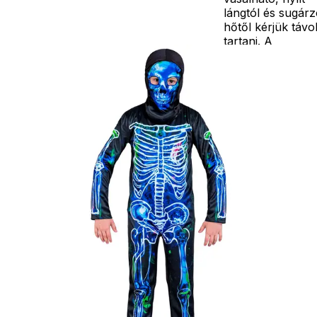
lángtól és sugár
hőtől kérjük távo
tartani. A
méretproblémáb
adódó
jelmezcserénél a
postaköltségek a
vevőt terhelik!
Jelmezcserénél 
postaköltséget
csak minőségi
probléma esetén
tudjuk átvállalni.
Tájékoztatjuk
kedves
Egyéb
vásárlóinkat, ho
a jelmezek nem
tartalmazzák a
kiegészítőket, mi
például harisnya,
ékszer, cipő,
paróka, kesztyű,