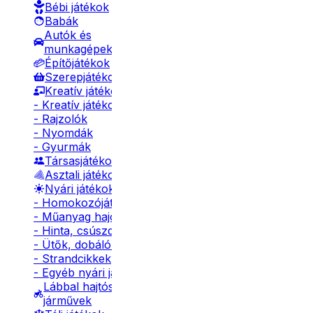
Bébi játékok
Babák
Autók és
munkagépek
Építőjátékok
Szerepjátékok
Kreatív játékok
- Kreatív játékok
- Rajzolók
- Nyomdák
- Gyurmák
Társasjátékok
Asztali játékok
Nyári játékok
- Homokozójátékok
- Műanyag hajók
- Hinta, csúszda
- Ütők, dobálók
- Strandcikkek
- Egyéb nyári játékok
Lábbal hajtós
járművek