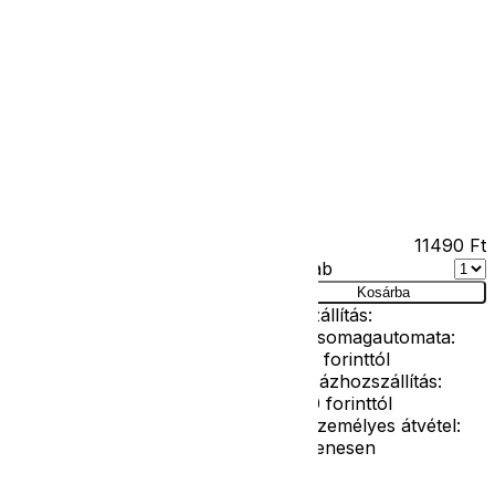
Kapcsolat
Facebook
Ár
11490
Ft
Darab
 128-as
Kosárba
Szállítás:
- Csomagautomata:
1190 forinttól
- Házhozszállítás:
2190 forinttól
- Személyes átvétel:
ingyenesen