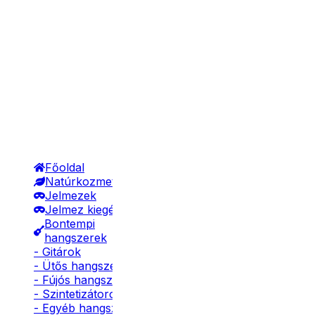
Főoldal
Natúrkozmetikumok
Jelmezek
Jelmez kiegészítők
Bontempi
hangszerek
- Gitárok
- Ütős hangszerek
- Fújós hangszerek
- Szintetizátorok
- Egyéb hangszerek