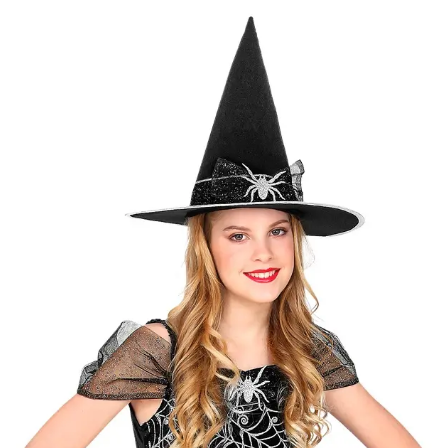
Kategóriák
Márkák
Üzletünk
Ezüst boszi jelmez
Elérhetőség
Raktáron
Méret
128
[
Mérettáblázat
]
Célcsoport
Lány jelmez
Típus
Boszorkány
Ajánlott
5 éves kortól 7 éves korig
korosztály
Gyártó
Widmann