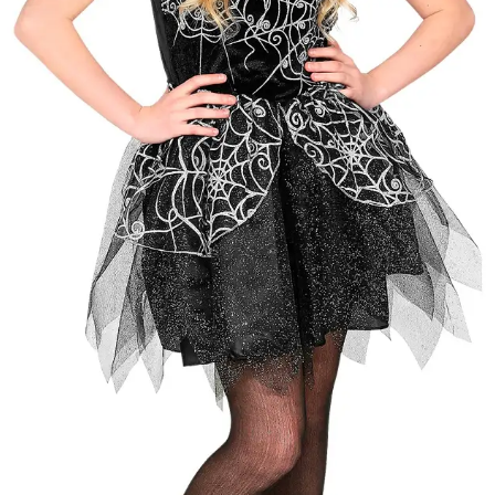
Cikkszám
w97346
Csomag
A jelmez ruha, kalap.
tartalma
Rövid leírás
Ezüst boszi jelmez 128-as
Részletes
Jó minőségű gyermekjelmez
leírás
hogy gyermeke mindig új és
Anyaga 100 % poliészter, 
Nem vasalható, nyílt lángtó
tartani. A méretproblémábó
postaköltségek a vevőt ter
postaköltséget csak minősé
átvállalni. Tájékoztatjuk ke
Egyéb
jelmezek nem tartalmazzák 
harisnya, ékszer, cipő, pa
kalapok, varázspálca, sepr
korona, esernyő, vasvilla,
termék szerepel, az ár mi
vonatkozik!