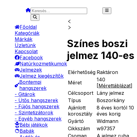
Főoldal
Kategóriák
Márkák
Színes boszi
Üzletünk
Kapcsolat
jelmez 140-es
Facebook
Natúrkozmetikumok
Jelmezek
Elérhetőség
Raktáron
Jelmez kiegészítők
140
Bontempi
Méret
[
Mérettáblázat
]
hangszerek
Célcsoport
Lány jelmez
- Gitárok
Típus
Boszorkány
- Ütős hangszerek
- Fújós hangszerek
Ajánlott
8 éves kortól 10
- Szintetizátorok
korosztály
éves korig
- Egyéb hangszerek
Gyártó
Widmann
Bébi játékok
Cikkszám
w97357
Babák
Csomag
A jelmez ruha,