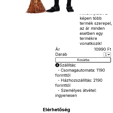
korona, esernyő,
vasvilla, stb.
Amennyiben a
képen több
termék szerepel,
az ár minden
esetben egy
termékre
vonatkozik!
Ár
10990
Ft
Darab
Kosárba
Szállítás:
- Csomagautomata: 1190
forinttól
- Házhozszállítás: 2190
forinttól
- Személyes átvétel:
ingyenesen
Elérhetőség