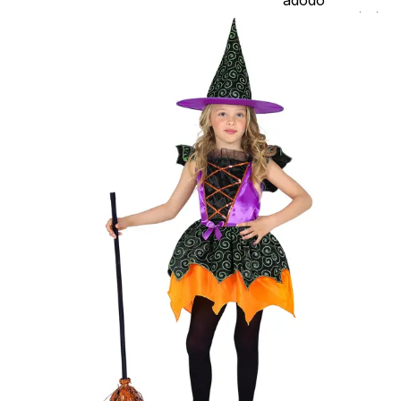
jelmezcserénél a
postaköltségek a
vevőt terhelik!
Jelmezcserénél 
postaköltséget
csak minőségi
probléma esetén
tudjuk átvállalni.
Tájékoztatjuk
kedves
Egyéb
vásárlóinkat, ho
a jelmezek nem
tartalmazzák a
kiegészítőket, mi
például harisnya,
ékszer, cipő,
paróka, kesztyű,
kardok, kemény
kalapok,
varázspálca,
seprű, szakáll,
bajusz, műanyag