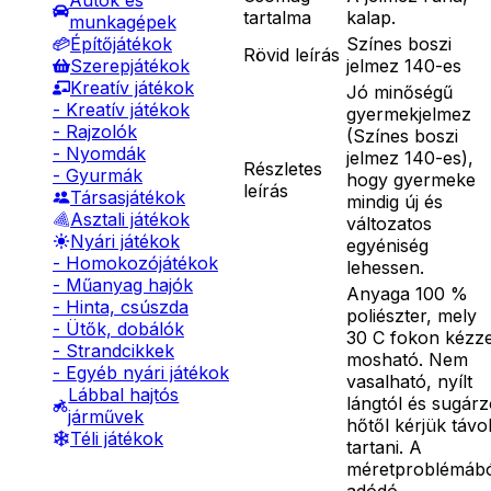
Autók és
tartalma
kalap.
munkagépek
Színes boszi
Építőjátékok
Rövid leírás
jelmez 140-es
Szerepjátékok
Kreatív játékok
Jó minőségű
- Kreatív játékok
gyermekjelmez
- Rajzolók
(Színes boszi
- Nyomdák
jelmez 140-es),
Részletes
- Gyurmák
hogy gyermeke
leírás
Társasjátékok
mindig új és
Asztali játékok
változatos
Nyári játékok
egyéniség
- Homokozójátékok
lehessen.
- Műanyag hajók
Anyaga 100 %
- Hinta, csúszda
poliészter, mely
- Ütők, dobálók
30 C fokon kézze
- Strandcikkek
mosható. Nem
- Egyéb nyári játékok
vasalható, nyílt
Lábbal hajtós
lángtól és sugár
járművek
hőtől kérjük távo
Téli játékok
tartani. A
méretproblémáb
adódó