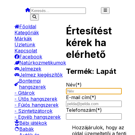
Főoldal
Értesítést
Kategóriák
Márkák
kérek ha
Üzletünk
Kapcsolat
elérhető
Facebook
Natúrkozmetikumok
Jelmezek
Termék:
Lapát
Jelmez kiegészítők
Bontempi
Név(*)
hangszerek
- Gitárok
E-mail cím(*)
- Ütős hangszerek
- Fújós hangszerek
Telefonszám(*)
- Szintetizátorok
- Egyéb hangszerek
Bébi játékok
Hozzájárulok, hogy az
Babák
oldal üzemeltetői a fenti