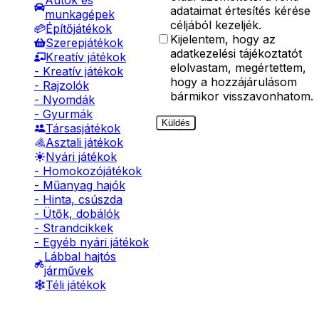
Autók és
adataimat értesítés kérése
munkagépek
céljából kezeljék.
Építőjátékok
Kijelentem, hogy az
Szerepjátékok
adatkezelési tájékoztatót
Kreatív játékok
elolvastam, megértettem,
- Kreatív játékok
hogy a hozzájárulásom
- Rajzolók
bármikor visszavonhatom.
- Nyomdák
- Gyurmák
Küldés
Társasjátékok
Asztali játékok
Nyári játékok
- Homokozójátékok
- Műanyag hajók
- Hinta, csúszda
- Ütők, dobálók
- Strandcikkek
- Egyéb nyári játékok
Lábbal hajtós
járművek
Téli játékok