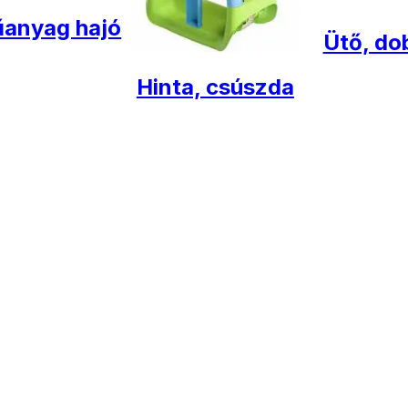
anyag hajó
Ütő, do
Hinta, csúszda