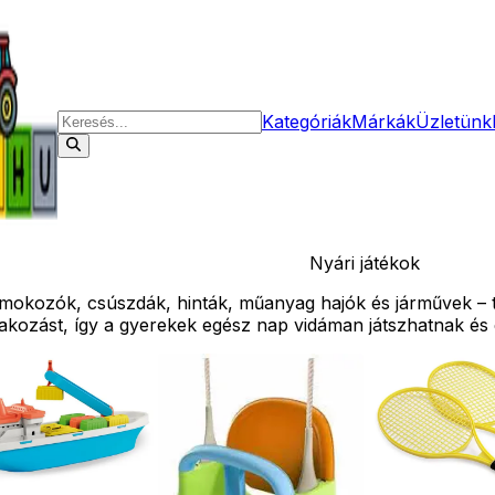
Kategóriák
Márkák
Üzletünk
Nyári játékok
omokozók, csúszdák, hinták, műanyag hajók és járművek – ta
akozást, így a gyerekek egész nap vidáman játszhatnak és 