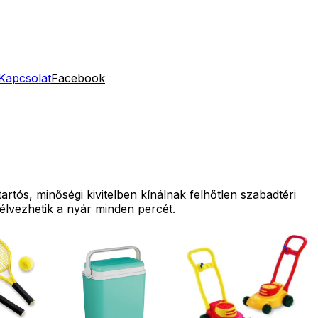
Kapcsolat
Facebook
rtós, minőségi kivitelben kínálnak felhőtlen szabadtéri
élvezhetik a nyár minden percét.