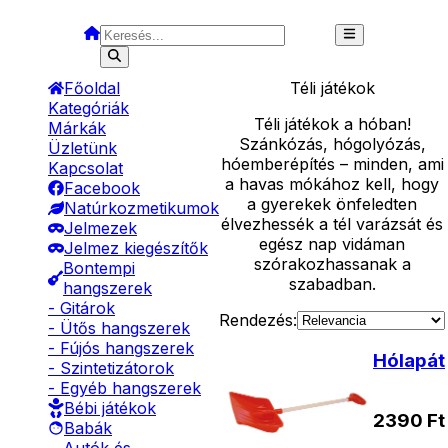
Főoldal
Téli játékok
Kategóriák
Téli játékok a hóban!
Márkák
Szánkózás, hógolyózás,
Üzletünk
hóemberépítés – minden, ami
Kapcsolat
a havas mókához kell, hogy
Facebook
a gyerekek önfeledten
Natúrkozmetikumok
élvezhessék a tél varázsát és
Jelmezek
egész nap vidáman
Jelmez kiegészítők
szórakozhassanak a
Bontempi
szabadban.
hangszerek
- Gitárok
Rendezés:
- Ütős hangszerek
- Fújós hangszerek
Hólapát
- Szintetizátorok
- Egyéb hangszerek
Bébi játékok
2390
Ft
Babák