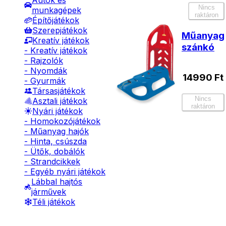
Autók és
Nincs
munkagépek
raktáron
Építőjátékok
Szerepjátékok
Műanyag
Kreatív játékok
szánkó
- Kreatív játékok
- Rajzolók
- Nyomdák
14990
Ft
- Gyurmák
Társasjátékok
Nincs
Asztali játékok
raktáron
Nyári játékok
- Homokozójátékok
- Műanyag hajók
- Hinta, csúszda
- Ütők, dobálók
- Strandcikkek
- Egyéb nyári játékok
Lábbal hajtós
járművek
Téli játékok