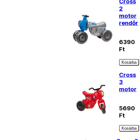
Cross
2
motor
rendőr
6390
Ft
Kosárba
Cross
3
motor
5690
Ft
Kosárba