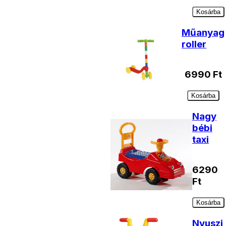
Kosárba
Műanyag
roller
6990
Ft
Kosárba
Nagy
bébi
taxi
6290
Ft
Kosárba
Nyuszi