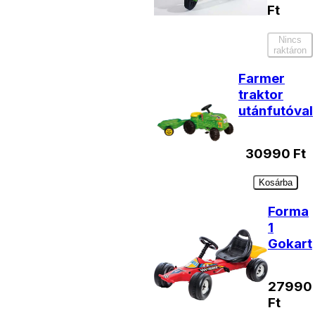
Ft
Nincs
raktáron
Farmer
traktor
utánfutóval
30990
Ft
Kosárba
Forma
1
Gokart
27990
Ft