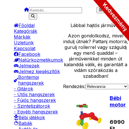
Főoldal
Lábbal hajtós járművek
Kategóriák
Azon gondolkodsz, mivel
Márkák
indulj útnak? Pattanj motorra,
Üzletünk
gurulj rollerrel vagy száguldj
Kapcsolat
egy menő quaddal –
Facebook
járműveinkkel minden út
Natúrkozmetikumok
kalanddá válik, és garantált a
Jelmezek
vidám szórakozás a
Jelmez kiegészítők
szabadban!
Bontempi
hangszerek
Rendezés:
- Gitárok
- Ütős hangszerek
Bébi
- Fújós hangszerek
motor
- Szintetizátorok
- Egyéb hangszerek
Bébi játékok
6990
Babák
Ft