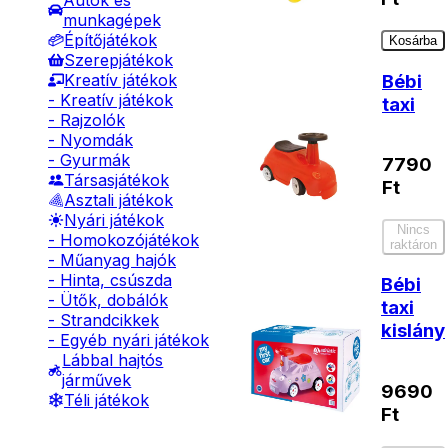
Autók és
munkagépek
Építőjátékok
Kosárba
Szerepjátékok
Bébi
Kreatív játékok
- Kreatív játékok
taxi
- Rajzolók
- Nyomdák
- Gyurmák
7790
Társasjátékok
Ft
Asztali játékok
Nyári játékok
Nincs
- Homokozójátékok
raktáron
- Műanyag hajók
- Hinta, csúszda
Bébi
- Ütők, dobálók
taxi
- Strandcikkek
kislány
- Egyéb nyári játékok
Lábbal hajtós
járművek
9690
Téli játékok
Ft