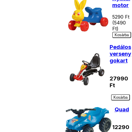
motor
5290
Ft
(
5490
Ft)
Kosárba
Pedálos
verseny
gokart
27990
Ft
Kosárba
Quad
12290