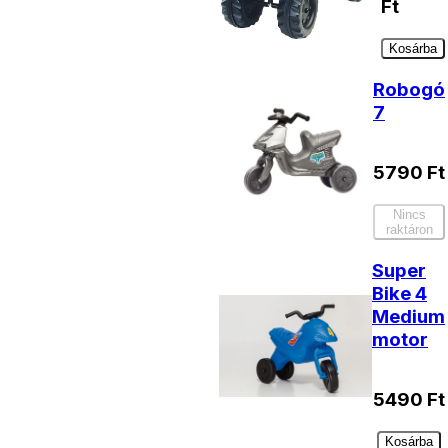
Ft
Kosárba
Robogó
7
5790
Ft
Nincs
raktáron
Super
Bike 4
Medium
motor
5490
Ft
Kosárba