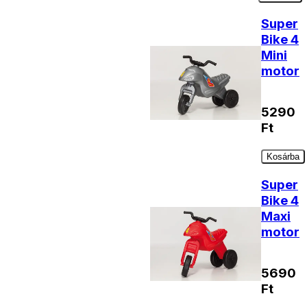
Super
Bike 4
Mini
motor
5290
Ft
Kosárba
Super
Bike 4
Maxi
motor
5690
Ft