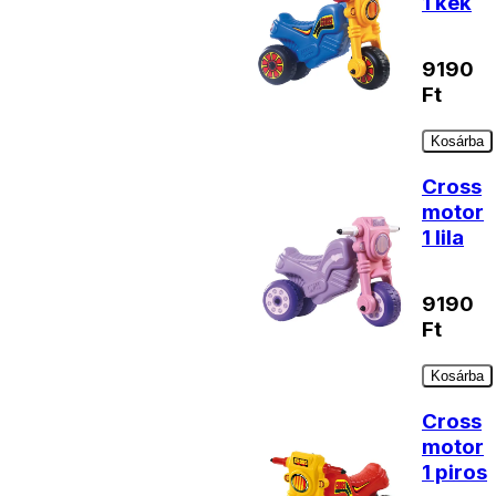
1 kék
9190
Ft
Kosárba
Cross
motor
1 lila
9190
Ft
Kosárba
Cross
motor
1 piros