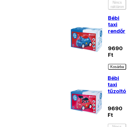
Nincs
raktáron
Bébi
taxi
rendőr
9690
Ft
Kosárba
Bébi
taxi
tűzoltó
9690
Ft
Nincs