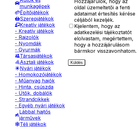
Autók és
Hozzájárulok, hogy az
munkagépek
oldal üzemeltetői a fenti
Építőjátékok
adataimat értesítés kérése
Szerepjátékok
céljából kezeljék.
Kreatív játékok
Kijelentem, hogy az
- Kreatív játékok
adatkezelési tájékoztatót
- Rajzolók
elolvastam, megértettem,
- Nyomdák
hogy a hozzájárulásom
- Gyurmák
bármikor visszavonhatom.
Társasjátékok
Asztali játékok
Küldés
Nyári játékok
- Homokozójátékok
- Műanyag hajók
- Hinta, csúszda
- Ütők, dobálók
- Strandcikkek
- Egyéb nyári játékok
Lábbal hajtós
járművek
Téli játékok