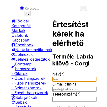
Főoldal
Értesítést
Kategóriák
Márkák
kérek ha
Üzletünk
Kapcsolat
elérhető
Facebook
Natúrkozmetikumok
Jelmezek
Termék:
Labda
Jelmez kiegészítők
kilövő - Corgi
Bontempi
hangszerek
- Gitárok
Név(*)
- Ütős hangszerek
- Fújós hangszerek
E-mail cím(*)
- Szintetizátorok
- Egyéb hangszerek
Telefonszám(*)
Bébi játékok
Babák