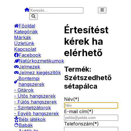
Főoldal
Értesítést
Kategóriák
Márkák
kérek ha
Üzletünk
Kapcsolat
elérhető
Facebook
Natúrkozmetikumok
Jelmezek
Termék:
Jelmez kiegészítők
Szétszedhető
Bontempi
hangszerek
sétapálca
- Gitárok
- Ütős hangszerek
Név(*)
- Fújós hangszerek
- Szintetizátorok
E-mail cím(*)
- Egyéb hangszerek
Bébi játékok
Telefonszám(*)
Babák