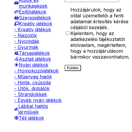
Autók és
munkagépek
Hozzájárulok, hogy az
Építőjátékok
oldal üzemeltetői a fenti
Szerepjátékok
adataimat értesítés kérése
Kreatív játékok
céljából kezeljék.
- Kreatív játékok
Kijelentem, hogy az
- Rajzolók
adatkezelési tájékoztatót
- Nyomdák
elolvastam, megértettem,
- Gyurmák
hogy a hozzájárulásom
Társasjátékok
bármikor visszavonhatom.
Asztali játékok
Nyári játékok
Küldés
- Homokozójátékok
- Műanyag hajók
- Hinta, csúszda
- Ütők, dobálók
- Strandcikkek
- Egyéb nyári játékok
Lábbal hajtós
járművek
Téli játékok