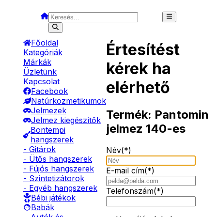
Főoldal
Értesítést
Kategóriák
Márkák
kérek ha
Üzletünk
Kapcsolat
elérhető
Facebook
Natúrkozmetikumok
Jelmezek
Termék:
Pantomin
Jelmez kiegészítők
jelmez 140-es
Bontempi
hangszerek
- Gitárok
Név(*)
- Ütős hangszerek
- Fújós hangszerek
E-mail cím(*)
- Szintetizátorok
- Egyéb hangszerek
Telefonszám(*)
Bébi játékok
Babák