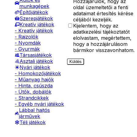
Autók és
Hozzájárulok, hogy az
munkagépek
oldal üzemeltetői a fenti
Építőjátékok
adataimat értesítés kérése
Szerepjátékok
céljából kezeljék.
Kreatív játékok
Kijelentem, hogy az
- Kreatív játékok
adatkezelési tájékoztatót
- Rajzolók
elolvastam, megértettem,
- Nyomdák
hogy a hozzájárulásom
- Gyurmák
bármikor visszavonhatom.
Társasjátékok
Asztali játékok
Küldés
Nyári játékok
- Homokozójátékok
- Műanyag hajók
- Hinta, csúszda
- Ütők, dobálók
- Strandcikkek
- Egyéb nyári játékok
Lábbal hajtós
járművek
Téli játékok