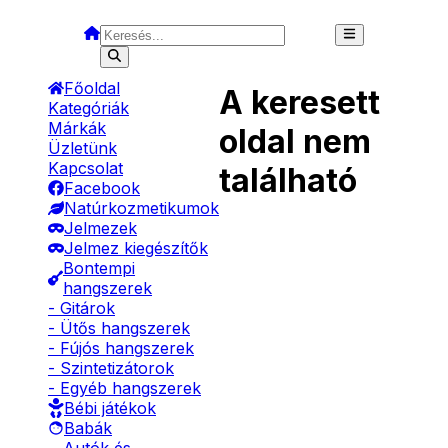
Főoldal
A keresett
Kategóriák
Márkák
oldal nem
Üzletünk
Kapcsolat
található
Facebook
Natúrkozmetikumok
Jelmezek
Jelmez kiegészítők
Bontempi
hangszerek
- Gitárok
- Ütős hangszerek
- Fújós hangszerek
- Szintetizátorok
- Egyéb hangszerek
Bébi játékok
Babák