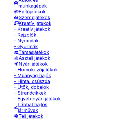
Autók és
munkagépek
Építőjátékok
Szerepjátékok
Kreatív játékok
- Kreatív játékok
- Rajzolók
- Nyomdák
- Gyurmák
Társasjátékok
Asztali játékok
Nyári játékok
- Homokozójátékok
- Műanyag hajók
- Hinta, csúszda
- Ütők, dobálók
- Strandcikkek
- Egyéb nyári játékok
Lábbal hajtós
járművek
Téli játékok