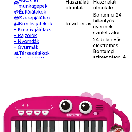
Autók és
Használati
Használati
munkagépek
útmutató
útmutató
Építőjátékok
Bontempi 24
Szerepjátékok
billentyűs
Rövid leírás
Kreatív játékok
gyermek
- Kreatív játékok
szintetizátor
- Rajzolók
24 billentyűs
- Nyomdák
elektromos
- Gyurmák
Bontempi
Társasjátékok
szintetizátor. A
Asztali játékok
játék
Nyári játékok
szintetizátor 4
- Homokozójátékok
hanggal, 24
- Műanyag hajók
demodallal,
- Hinta, csúszda
fényeffektekkel
- Ütők, dobálók
Részletes
rendelkezik.
- Strandcikkek
leírás
Működéséhez
- Egyéb nyári játékok
3db 1,5V AA
Lábbal hajtós
elem
járművek
szükséges, amit
Téli játékok
a csomagolás
nem tartalmaz.