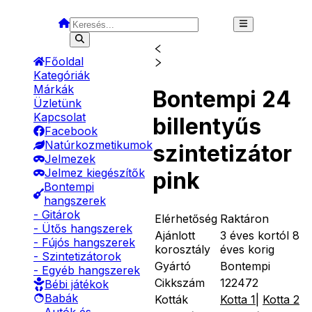
Főoldal
Kategóriák
Márkák
Bontempi 24
Üzletünk
Kapcsolat
billentyűs
Facebook
Natúrkozmetikumok
szintetizátor
Jelmezek
Jelmez kiegészítők
pink
Bontempi
hangszerek
- Gitárok
Elérhetőség
Raktáron
- Ütős hangszerek
Ajánlott
3 éves kortól 8
- Fújós hangszerek
korosztály
éves korig
- Szintetizátorok
Gyártó
Bontempi
- Egyéb hangszerek
Cikkszám
122472
Bébi játékok
Babák
Kották
Kotta 1
|
Kotta 2