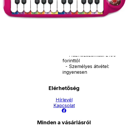
Csomagolás
mérete:
30*14*4 cm.
Ár
6490
Ft
6990
Ft
Darab
Kosárba
Szállítás:
- Csomagautomata: 1190
forinttól
- Házhozszállítás: 2190
forinttól
- Személyes átvétel:
ingyenesen
Elérhetőség
Hírlevél
Kapcsolat
Minden a vásárlásról