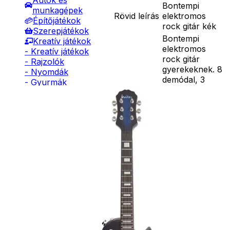
Autók és
Bontempi
munkagépek
Rövid leírás
elektromos
Építőjátékok
rock gitár kék
Szerepjátékok
Bontempi
Kreatív játékok
elektromos
- Kreatív játékok
rock gitár
- Rajzolók
gyerekeknek. 8
- Nyomdák
demódal, 3
- Gyurmák
hangeffekt,
Társasjátékok
állítható
Asztali játékok
hangerősség.
Nyári játékok
Vezeték nélküli
- Homokozójátékok
Részletes
kapcsolat.
- Műanyag hajók
leírás
Fejmikrofon,
- Hinta, csúszda
vállpánt.
- Ütők, dobálók
Automatikus
- Strandcikkek
kikapcsolás.
- Egyéb nyári játékok
Működéséhez 3
Lábbal hajtós
db AA elem
járművek
szükséges, amit
Téli játékok
a csomagolás
nem tartalmaz.