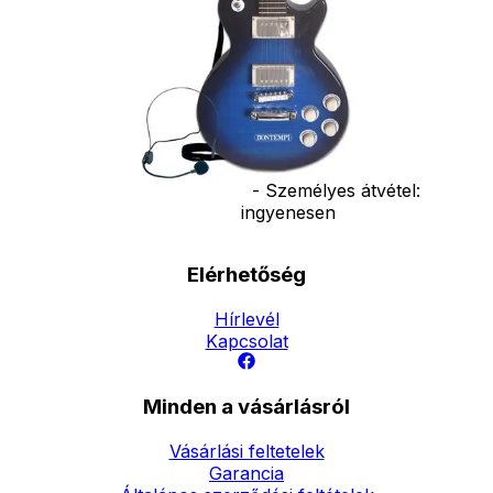
Ár
17490
Ft
18990
Ft
Darab
Kosárba
Szállítás:
- Csomagautomata: 1190
forinttól
- Házhozszállítás: 2190
forinttól
- Személyes átvétel:
ingyenesen
Elérhetőség
Hírlevél
Kapcsolat
Minden a vásárlásról
Vásárlási feltetelek
Garancia