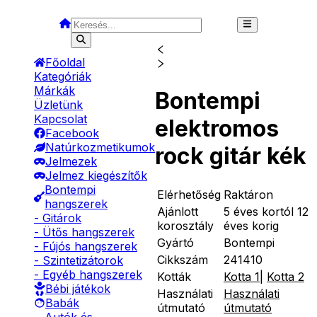
Főoldal
Kategóriák
Márkák
Bontempi
Üzletünk
Kapcsolat
elektromos
Facebook
Natúrkozmetikumok
rock gitár kék
Jelmezek
Jelmez kiegészítők
Bontempi
Elérhetőség
Raktáron
hangszerek
Ajánlott
5 éves kortól 12
- Gitárok
korosztály
éves korig
- Ütős hangszerek
Gyártó
Bontempi
- Fújós hangszerek
Cikkszám
241410
- Szintetizátorok
- Egyéb hangszerek
Kották
Kotta 1
|
Kotta 2
Bébi játékok
Használati
Használati
Babák
útmutató
útmutató