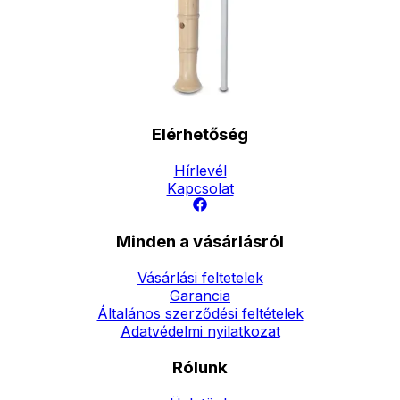
forinttól
- Házhozszállítás: 2190
forinttól
- Személyes átvétel:
ingyenesen
Elérhetőség
Hírlevél
Kapcsolat
Minden a vásárlásról
Vásárlási feltetelek
Garancia
Általános szerződési feltételek
Adatvédelmi nyilatkozat
Rólunk