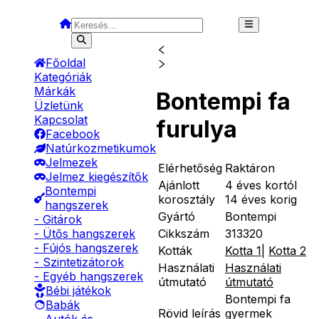
Főoldal
Kategóriák
Márkák
Bontempi fa
Üzletünk
Kapcsolat
furulya
Facebook
Natúrkozmetikumok
Jelmezek
Elérhetőség
Raktáron
Jelmez kiegészítők
Ajánlott
4 éves kortól
Bontempi
korosztály
14 éves korig
hangszerek
Gyártó
Bontempi
- Gitárok
Cikkszám
313320
- Ütős hangszerek
- Fújós hangszerek
Kották
Kotta 1
|
Kotta 2
- Szintetizátorok
Használati
Használati
- Egyéb hangszerek
útmutató
útmutató
Bébi játékok
Bontempi fa
Babák
Rövid leírás
gyermek