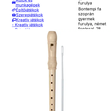
Autók és
furulya
munkagépek
Bontempi fa
Építőjátékok
szoprán
Szerepjátékok
gyermek
Kreatív játékok
furulya, német
- Kreatív játékok
fogással. 28
- Rajzolók
hangjegyes. Két
- Nyomdák
részből tevődik
- Gyurmák
Részletes
össze.
Társasjátékok
leírás
Praktikus
Asztali játékok
dobozban,
Nyári játékok
tisztítópálcával.
- Homokozójátékok
Mérete: 320
- Műanyag hajók
mm.Használati
- Hinta, csúszda
útmutató angol
- Ütők, dobálók
nyelven itt
- Strandcikkek
tölthető le.
- Egyéb nyári játékok
Ár
3690
Ft
3990
Ft
Lábbal hajtós
Darab
járművek
Téli játékok
Kosárba
Szállítás:
- Csomagautomata: 1190