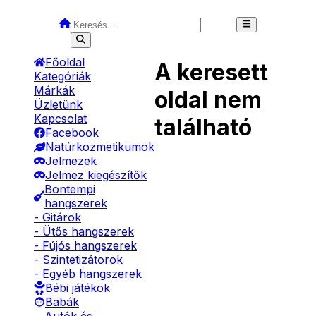
Főoldal
A keresett
Kategóriák
Márkák
oldal nem
Üzletünk
Kapcsolat
található
Facebook
Natúrkozmetikumok
Jelmezek
Jelmez kiegészítők
Bontempi
hangszerek
- Gitárok
- Ütős hangszerek
- Fújós hangszerek
- Szintetizátorok
- Egyéb hangszerek
Bébi játékok
Babák