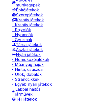
Autók és
munkagépek
Építőjátékok
Szerepjátékok
Kreatív játékok
- Kreatív játékok
- Rajzolók
- Nyomdák
- Gyurmák
Társasjátékok
Asztali játékok
Nyári játékok
- Homokozójátékok
- Műanyag hajók
- Hinta, csúszda
- Ütők, dobálók
- Strandcikkek
- Egyéb nyári játékok
Lábbal hajtós
járművek
Téli játékok