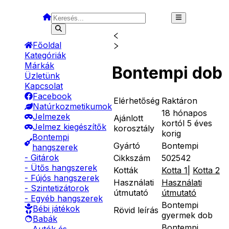
Főoldal
Kategóriák
Márkák
Bontempi dob
Üzletünk
Kapcsolat
Facebook
Elérhetőség
Raktáron
Natúrkozmetikumok
18 hónapos
Jelmezek
Ajánlott
kortól 5 éves
Jelmez kiegészítők
korosztály
korig
Bontempi
Gyártó
Bontempi
hangszerek
- Gitárok
Cikkszám
502542
- Ütős hangszerek
Kották
Kotta 1
|
Kotta 2
- Fújós hangszerek
Használati
Használati
- Szintetizátorok
útmutató
útmutató
- Egyéb hangszerek
Bontempi
Bébi játékok
Rövid leírás
gyermek dob
Babák
Bontempi