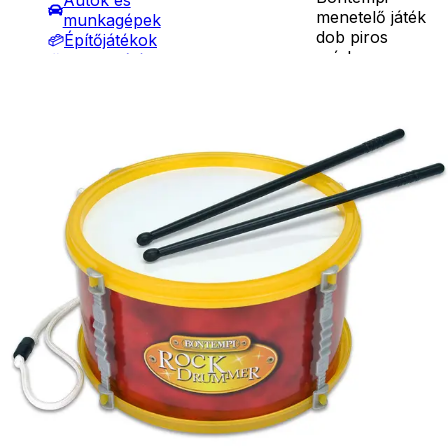
Autók és
menetelő játék
munkagépek
dob piros
Építőjátékok
színben.
Szerepjátékok
Részletes
Valóságos
Kreatív játékok
leírás
hangzás,
- Kreatív játékok
dobverővel,
- Rajzolók
vállpánttal.
- Nyomdák
Mérete: 210
- Gyurmák
mm.
Társasjátékok
Ár
4590
Ft
4990
Ft
Asztali játékok
Nyári játékok
Darab
- Homokozójátékok
Kosárba
- Műanyag hajók
Szállítás:
- Hinta, csúszda
- Csomagautomata: 1190
- Ütők, dobálók
forinttól
- Strandcikkek
- Házhozszállítás: 2190
- Egyéb nyári játékok
forinttól
Lábbal hajtós
- Személyes átvétel:
járművek
ingyenesen
Téli játékok