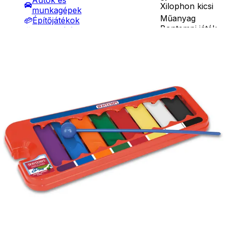
Autók és
Xilophon kicsi
munkagépek
Műanyag
Építőjátékok
Bontempi játék
Szerepjátékok
xilofon 8 színes
Kreatív játékok
Részletes
fém
- Kreatív játékok
leírás
billentyűvel.
- Rajzolók
Mérete:
- Nyomdák
24*10.5*2 cm.
- Gyurmák
Ár
3290
Ft
3590
Ft
Társasjátékok
Darab
Asztali játékok
Nyári játékok
Kosárba
- Homokozójátékok
Szállítás:
- Műanyag hajók
- Csomagautomata: 1190
- Hinta, csúszda
forinttól
- Ütők, dobálók
- Házhozszállítás: 2190
- Strandcikkek
forinttól
- Egyéb nyári játékok
- Személyes átvétel:
Lábbal hajtós
ingyenesen
járművek
Téli játékok