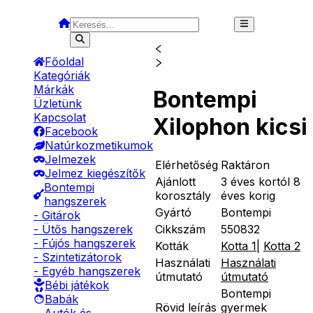
Főoldal
Kategóriák
Márkák
Bontempi
Üzletünk
Kapcsolat
Xilophon kicsi
Facebook
Natúrkozmetikumok
Jelmezek
Elérhetőség
Raktáron
Jelmez kiegészítők
Ajánlott
3 éves kortól 8
Bontempi
korosztály
éves korig
hangszerek
Gyártó
Bontempi
- Gitárok
Cikkszám
550832
- Ütős hangszerek
- Fújós hangszerek
Kották
Kotta 1
|
Kotta 2
- Szintetizátorok
Használati
Használati
- Egyéb hangszerek
útmutató
útmutató
Bébi játékok
Bontempi
Babák
Rövid leírás
gyermek