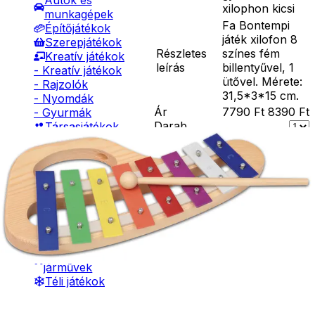
Autók és
xilophon kicsi
munkagépek
Fa Bontempi
Építőjátékok
játék xilofon 8
Szerepjátékok
Részletes
színes fém
Kreatív játékok
leírás
billentyűvel, 1
- Kreatív játékok
ütővel. Mérete:
- Rajzolók
31,5*3*15 cm.
- Nyomdák
Ár
7790
Ft
8390
Ft
- Gyurmák
Darab
Társasjátékok
Asztali játékok
Kosárba
Nyári játékok
Szállítás:
- Homokozójátékok
- Csomagautomata: 1190
- Műanyag hajók
forinttól
- Hinta, csúszda
- Házhozszállítás: 2190
- Ütők, dobálók
forinttól
- Strandcikkek
- Személyes átvétel:
- Egyéb nyári játékok
ingyenesen
Lábbal hajtós
járművek
Téli játékok