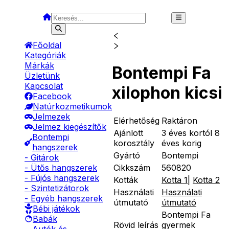
Főoldal
Kategóriák
Márkák
Bontempi Fa
Üzletünk
Kapcsolat
xilophon kicsi
Facebook
Natúrkozmetikumok
Jelmezek
Elérhetőség
Raktáron
Jelmez kiegészítők
Ajánlott
3 éves kortól 8
Bontempi
korosztály
éves korig
hangszerek
Gyártó
Bontempi
- Gitárok
Cikkszám
560820
- Ütős hangszerek
- Fújós hangszerek
Kották
Kotta 1
|
Kotta 2
- Szintetizátorok
Használati
Használati
- Egyéb hangszerek
útmutató
útmutató
Bébi játékok
Bontempi Fa
Babák
Rövid leírás
gyermek