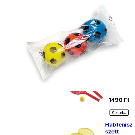
Habtenisz
szett
1390
Ft
Nincs
raktáron
Habtenisz
szett
1490
Ft
Kosárba
Habtenisz
szett