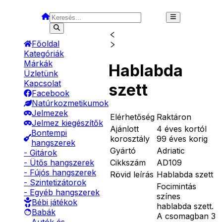
Főoldal
Kategóriák
Márkák
Hablabda
Üzletünk
Kapcsolat
szett
Facebook
Natúrkozmetikumok
Jelmezek
Elérhetőség
Raktáron
Jelmez kiegészítők
Ajánlott
4 éves kortól
Bontempi
korosztály
99 éves korig
hangszerek
Gyártó
Adriatic
- Gitárok
Cikkszám
AD109
- Ütős hangszerek
- Fújós hangszerek
Rövid leírás
Hablabda szett
- Szintetizátorok
Focimintás
- Egyéb hangszerek
színes
Bébi játékok
hablabda szett.
Babák
A csomagban 3