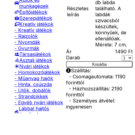
Autók és
db labda
munkagépek
Részletes
található. A
Építőjátékok
leírás
labdák
Szerepjátékok
szivacsból
Kreatív játékok
készültek,
- Kreatív játékok
könnyűek, de
- Rajzolók
ellenállóak.
- Nyomdák
Mérete: 7 cm.
- Gyurmák
Ár
1490
Ft
Társasjátékok
Darab
Asztali játékok
Kosárba
Nyári játékok
Szállítás:
- Homokozójátékok
- Csomagautomata: 1190
- Műanyag hajók
forinttól
- Hinta, csúszda
- Házhozszállítás: 2190
- Ütők, dobálók
forinttól
- Strandcikkek
- Személyes átvétel:
- Egyéb nyári játékok
ingyenesen
Lábbal hajtós
járművek
Kiegészítő
Téli játékok
termékek