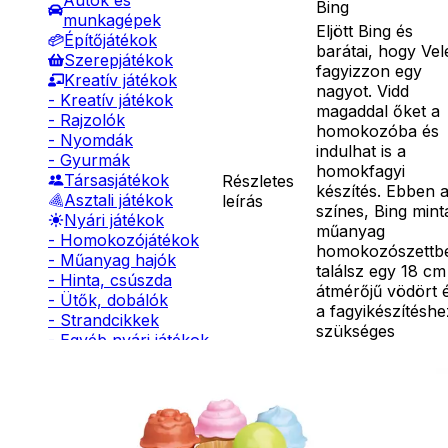
Autók és
Bing
munkagépek
Eljött Bing és
Építőjátékok
barátai, hogy Vel
Szerepjátékok
fagyizzon egy
Kreatív játékok
nagyot. Vidd
- Kreatív játékok
magaddal őket a
- Rajzolók
homokozóba és
- Nyomdák
indulhat is a
- Gyurmák
homokfagyi
Társasjátékok
Részletes
készítés. Ebben 
Asztali játékok
leírás
színes, Bing mint
Nyári játékok
műanyag
- Homokozójátékok
homokozószettb
- Műanyag hajók
találsz egy 18 cm
- Hinta, csúszda
átmérőjű vödört 
- Ütők, dobálók
a fagyikészítéshe
- Strandcikkek
szükséges
- Egyéb nyári játékok
homokozóformák
Lábbal hajtós
Ár
3290
Ft
járművek
Nincs raktáron
Téli játékok
Szállítás:
- Csomagautomata: 1190