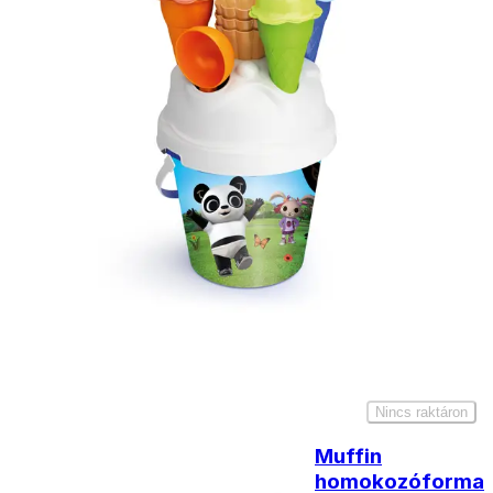
forinttól
- Házhozszállítás: 2190
forinttól
- Személyes átvétel:
ingyenesen
Kiegészítő
termékek
Fagyikészítő
zacskóban
1290
Ft
Nincs raktáron
Muffin
homokozóforma