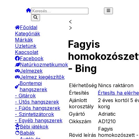
Főoldal
Kategóriák
Márkák
Fagyis
Üzletünk
Kapcsolat
homokozószet
Facebook
Natúrkozmetikumok
- Bing
Jelmezek
Jelmez kiegészítők
Bontempi
Elérhetőség
Nincs raktáron
hangszerek
Értesítés
Értesíts ha elérh
- Gitárok
Ajánlott
2 éves kortól 5 é
- Ütős hangszerek
korosztály
korig
- Fújós hangszerek
Gyártó
Adriatic
- Szintetizátorok
- Egyéb hangszerek
Cikkszám
AD1210
Bébi játékok
Fagyis
Babák
Rövid leírás
homokozószett -