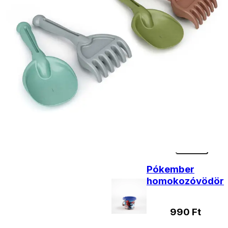
ingyenesen
Kiegészítő
termékek
Locsolókanna
1,5 l-es
1290
Ft
Kosárba
Pókember
homokozóvödör
990
Ft