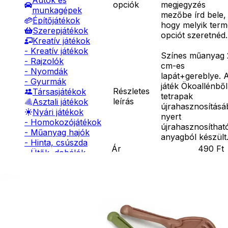
Autók és
opciók
megjegyzés
munkagépek
mezőbe írd bele,
Építőjátékok
hogy melyik ter
Szerepjátékok
opciót szeretnéd.
Kreatív játékok
- Kreatív játékok
Színes műanyag 
- Rajzolók
cm-es
- Nyomdák
lapát+gereblye. 
- Gyurmák
játék Ökoallénből
Részletes
Társasjátékok
tetrapak
leírás
Asztali játékok
újrahasznosításá
Nyári játékok
nyert
- Homokozójátékok
újrahasznosíthat
- Műanyag hajók
anyagból készült
- Hinta, csúszda
Ár
490
Ft
- Ütők, dobálók
Nincs raktáron
- Strandcikkek
Szállítás:
- Egyéb nyári játékok
- Csomagautomata: 1190
Lábbal hajtós
forinttól
járművek
- Házhozszállítás: 2190
Téli játékok
forinttól
- Személyes átvétel: