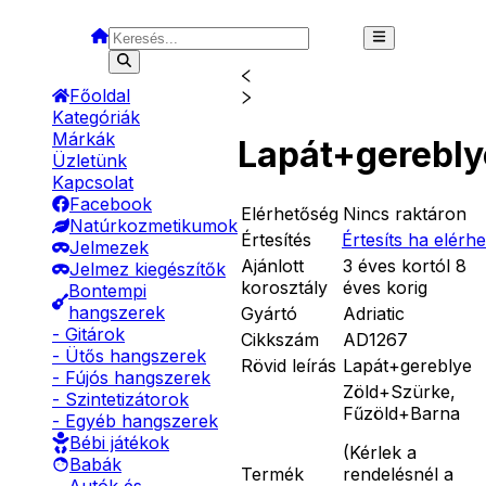
Főoldal
Kategóriák
Márkák
Lapát+gerebly
Üzletünk
Kapcsolat
Facebook
Elérhetőség
Nincs raktáron
Natúrkozmetikumok
Értesítés
Értesíts ha elérh
Jelmezek
Ajánlott
3 éves kortól 8
Jelmez kiegészítők
korosztály
éves korig
Bontempi
hangszerek
Gyártó
Adriatic
- Gitárok
Cikkszám
AD1267
- Ütős hangszerek
Rövid leírás
Lapát+gereblye
- Fújós hangszerek
Zöld+Szürke,
- Szintetizátorok
Fűzöld+Barna
- Egyéb hangszerek
Bébi játékok
(
Kérlek a
Babák
Termék
rendelésnél a