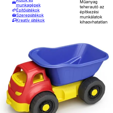
Autók és
Műanyag
munkagépek
teherautó az
Építőjátékok
építkezési
Szerepjátékok
munkálatok
Kreatív játékok
kihagyhatatlan
- Kreatív játékok
kelléke. A
- Rajzolók
mechanikusan
Részletes
- Nyomdák
mozgatható
leírás
- Gyurmák
plató
Társasjátékok
segítségével
Asztali játékok
minden
Nyári játékok
építőanyag a
- Homokozójátékok
megfelel helyre
- Műanyag hajók
kerül. Mérete:
- Hinta, csúszda
36* 18 cm
- Ütők, dobálók
Ár
2990
Ft
- Strandcikkek
Darab
- Egyéb nyári játékok
Kosárba
Lábbal hajtós
Szállítás:
járművek
- Csomagautomata: 1190
Téli játékok
forinttól
- Házhozszállítás: 2190