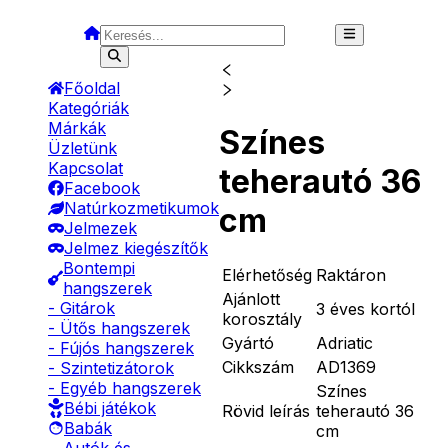
Főoldal
Kategóriák
Márkák
Színes
Üzletünk
Kapcsolat
teherautó 36
Facebook
Natúrkozmetikumok
cm
Jelmezek
Jelmez kiegészítők
Bontempi
Elérhetőség
Raktáron
hangszerek
Ajánlott
- Gitárok
3 éves kortól
korosztály
- Ütős hangszerek
Gyártó
Adriatic
- Fújós hangszerek
Cikkszám
AD1369
- Szintetizátorok
- Egyéb hangszerek
Színes
Bébi játékok
Rövid leírás
teherautó 36
Babák
cm