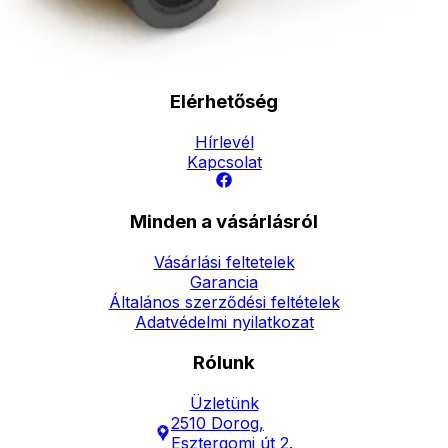
forinttól
- Személyes átvétel:
ingyenesen
Elérhetőség
Hírlevél
Kapcsolat
Minden a vásárlásról
Vásárlási feltetelek
Garancia
Általános szerződési feltételek
Adatvédelmi nyilatkozat
Rólunk
Üzletünk
2510 Dorog,
Esztergomi út 2.