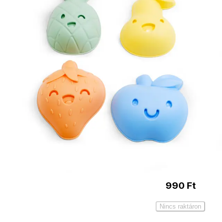
Kiegészítő
termékek
Homokozólapát
390
Ft
Kosárba
Mickey egeres
homokozóvödör
990
Ft
Nincs raktáron