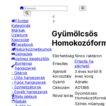
Főoldal
Kategóriák
Márkák
Gyümölcsös
Üzletünk
Kapcsolat
Homokozófor
Facebook
Natúrkozmetikumok
Jelmezek
Elérhetőség
Nincs raktáron
Jelmez kiegészítők
Értesíts ha
Bontempi
Értesítés
elérhető
hangszerek
Ajánlott
3 éves kortól 8
- Gitárok
korosztály
éves korig
- Ütős hangszerek
Gyártó
Adriatic
- Fújós hangszerek
- Szintetizátorok
Cikkszám
AD1386
- Egyéb hangszerek
Gyümölcsös
Rövid leírás
Bébi játékok
Homokozóformá
Babák
Színes műanyag