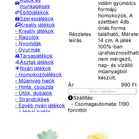
Autók és
vidám gyümölcs
munkagépek
formájú
Építőjátékok
homokozók. A
Szerepjátékok
szettben 4db
Kreatív játékok
óriás forma
- Kreatív játékok
Részletes
található, Mérete
- Rajzolók
leírás
14 cm. A játék
- Nyomdák
100%-ban
- Gyurmák
újrahasznosíthat
Társasjátékok
nem mérgező,
Asztali játékok
nap- és vízálló
Nyári játékok
műanyagból
- Homokozójátékok
készült.
- Műanyag hajók
Ár
990
Ft
- Hinta, csúszda
Nincs raktáron
- Ütők, dobálók
Szállítás:
- Strandcikkek
- Csomagautomata: 1190
- Egyéb nyári játékok
forinttól
Lábbal hajtós
- Házhozszállítás: 2190
járművek
forinttól
Téli játékok
- Személyes átvétel:
ingyenesen