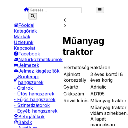
Főoldal
Kategóriák
Márkák
Műanyag
Üzletünk
Kapcsolat
traktor
Facebook
Natúrkozmetikumok
Jelmezek
Elérhetőség
Raktáron
Jelmez kiegészítők
Ajánlott
3 éves kortól 8
Bontempi
korosztály
éves korig
hangszerek
Gyártó
Adriatic
- Gitárok
Cikkszám
AD195
- Ütős hangszerek
- Fújós hangszerek
Rövid leírás
Műanyag traktor
- Szintetizátorok
Műanyag traktor
- Egyéb hangszerek
vidám színekben.
Bébi játékok
A lapát
Babák
manuálisan