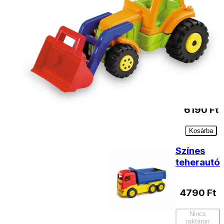
Adriatic
New
Holland
Dömper
40 cm
6190
Ft
Kosárba
Színes
teherautó
4790
Ft
Nincs
raktáron