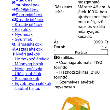
Autók és
mozgatható.
munkagépek
Részletes
Mérete: 46 cm. 
Építőjátékok
leírás
játék 100%-ban
Szerepjátékok
újrahasznosíthat
Kreatív játékok
nem mérgező,
- Kreatív játékok
nap- és vízálló
- Rajzolók
műanyagból
- Nyomdák
készült.
- Gyurmák
Ár
3990
Ft
Társasjátékok
Darab
Asztali játékok
Kosárba
Nyári játékok
Szállítás:
- Homokozójátékok
- Csomagautomata: 1190
- Műanyag hajók
forinttól
- Hinta, csúszda
- Házhozszállítás: 2190
- Ütők, dobálók
forinttól
- Strandcikkek
- Személyes átvétel:
- Egyéb nyári játékok
ingyenesen
Lábbal hajtós
járművek
Kiegészítő
Téli játékok
termékek