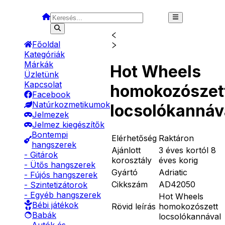
Főoldal
Kategóriák
Márkák
Hot Wheels
Üzletünk
Kapcsolat
homokozószet
Facebook
Natúrkozmetikumok
locsolókannáv
Jelmezek
Jelmez kiegészítők
Bontempi
Elérhetőség
Raktáron
hangszerek
Ajánlott
3 éves kortól 8
- Gitárok
korosztály
éves korig
- Ütős hangszerek
Gyártó
Adriatic
- Fújós hangszerek
Cikkszám
AD42050
- Szintetizátorok
- Egyéb hangszerek
Hot Wheels
Bébi játékok
Rövid leírás
homokozószett
Babák
locsolókannával