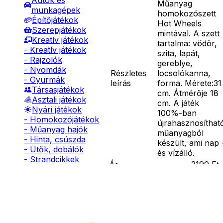
Autók és
Műanyag
munkagépek
homokozószett
Építőjátékok
Hot Wheels
Szerepjátékok
mintával. A szett
Kreatív játékok
tartalma: vödör,
- Kreatív játékok
szita, lapát,
- Rajzolók
gereblye,
- Nyomdák
Részletes
locsolókanna,
- Gyurmák
leírás
forma. Mérete:31
Társasjátékok
cm. Átmérője 18
Asztali játékok
cm. A játék
Nyári játékok
100%-ban
- Homokozójátékok
újrahasznosíthat
- Műanyag hajók
műanyagból
- Hinta, csúszda
készült, ami nap 
- Ütők, dobálók
és vízálló.
- Strandcikkek
Ár
3190
Ft
- Egyéb nyári játékok
Darab
Lábbal hajtós
Kosárba
járművek
Szállítás:
Téli játékok
- Csomagautomata: 1190
forinttól