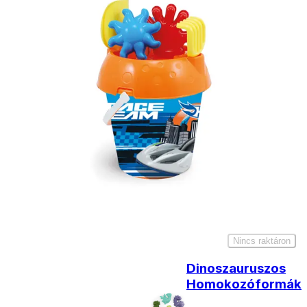
- Házhozszállítás: 2190
forinttól
- Személyes átvétel:
ingyenesen
Kiegészítő
termékek
Duplakerekű
malom
1390
Ft
Nincs raktáron
Dinoszauruszos
Homokozóformák