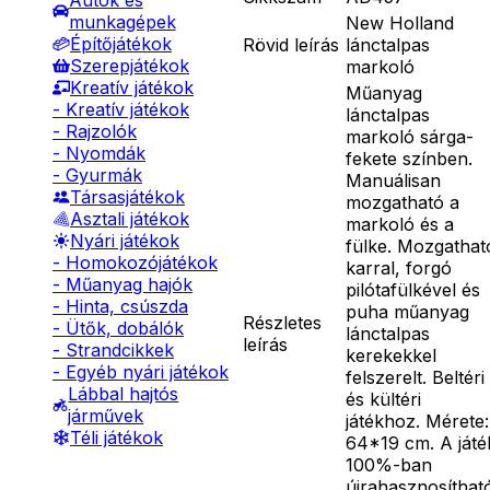
Autók és
munkagépek
New Holland
Építőjátékok
Rövid leírás
lánctalpas
Szerepjátékok
markoló
Kreatív játékok
Műanyag
- Kreatív játékok
lánctalpas
- Rajzolók
markoló sárga-
- Nyomdák
fekete színben.
- Gyurmák
Manuálisan
Társasjátékok
mozgatható a
Asztali játékok
markoló és a
Nyári játékok
fülke. Mozgathat
- Homokozójátékok
karral, forgó
- Műanyag hajók
pilótafülkével és
- Hinta, csúszda
puha műanyag
Részletes
- Ütők, dobálók
lánctalpas
leírás
- Strandcikkek
kerekekkel
- Egyéb nyári játékok
felszerelt. Beltéri
Lábbal hajtós
és kültéri
járművek
játékhoz. Mérete:
Téli játékok
64*19 cm. A játé
100%-ban
újrahasznosíthat