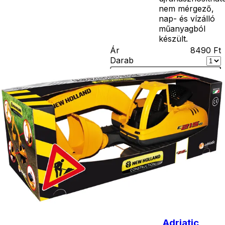
nem mérgező,
nap- és vízálló
műanyagból
készült.
Ár
8490
Ft
Darab
Kosárba
Szállítás:
- Csomagautomata: 1190
forinttól
- Házhozszállítás: 2190
forinttól
- Személyes átvétel:
ingyenesen
Kiegészítő
termékek
Adriatic