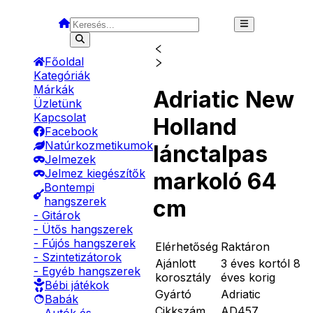
Főoldal
Kategóriák
Márkák
Adriatic New
Üzletünk
Kapcsolat
Holland
Facebook
Natúrkozmetikumok
lánctalpas
Jelmezek
Jelmez kiegészítők
markoló 64
Bontempi
hangszerek
cm
- Gitárok
- Ütős hangszerek
- Fújós hangszerek
Elérhetőség
Raktáron
- Szintetizátorok
Ajánlott
3 éves kortól 8
- Egyéb hangszerek
korosztály
éves korig
Bébi játékok
Gyártó
Adriatic
Babák
Cikkszám
AD457