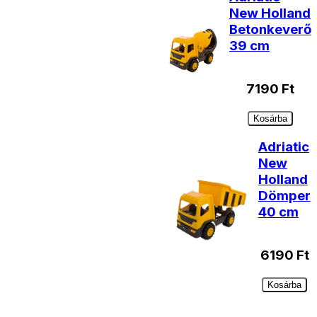
New Holland
Betonkeverő
39 cm
7190
Ft
Kosárba
Adriatic
New
Holland
Dömper
40 cm
6190
Ft
Kosárba