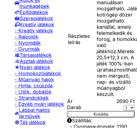
Autók és
manuálisan
munkagépek
mozgatható. Ját
Építőjátékok
kotrógép dózer
Szerepjátékok
mozgatható
Kreatív játékok
kanállal, amely
- Kreatív játékok
felemelkedik és
Részletes
- Rajzolók
forog, a homokk
leírás
- Nyomdák
való
- Gyurmák
játékhoz.Mérete:
Társasjátékok
20,5*12,3 cm. A
Asztali játékok
játék 100%-ban
Nyári játékok
újrahasznosíthat
- Homokozójátékok
nem mérgező,
- Műanyag hajók
nap- és vízálló
- Hinta, csúszda
műanyagból
- Ütők, dobálók
készült.
- Strandcikkek
Ár
2690
Ft
- Egyéb nyári játékok
Darab
Lábbal hajtós
Kosárba
járművek
Szállítás:
Téli játékok
- Csomagautomata: 1190
forinttól