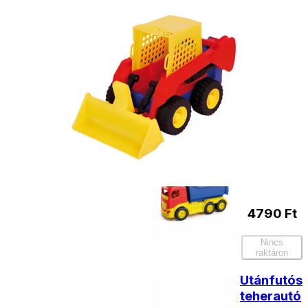
- Házhozszállítás: 2190
forinttól
- Személyes átvétel:
ingyenesen
Kiegészítő
termékek
Színes
teherautó
4790
Ft
Nincs
raktáron
Utánfutós
teherautó