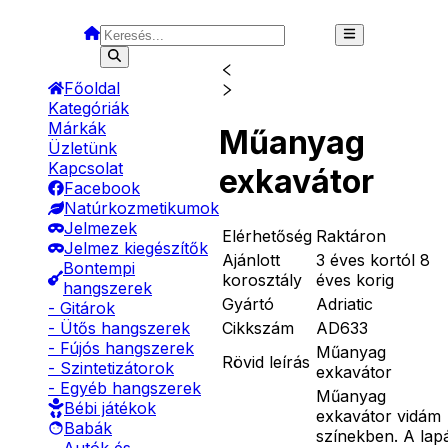
Főoldal
Kategóriák
Márkák
Műanyag
Üzletünk
Kapcsolat
exkavátor
Facebook
Natúrkozmetikumok
Jelmezek
Elérhetőség
Raktáron
Jelmez kiegészítők
Ajánlott
3 éves kortól 8
Bontempi
korosztály
éves korig
hangszerek
Gyártó
Adriatic
- Gitárok
Cikkszám
AD633
- Ütős hangszerek
- Fújós hangszerek
Műanyag
Rövid leírás
- Szintetizátorok
exkavátor
- Egyéb hangszerek
Műanyag
Bébi játékok
exkavátor vidám
Babák
színekben. A lap