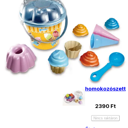
Szállítás:
- Csomagautomata: 1190
forinttól
- Házhozszállítás: 2190
forinttól
- Személyes átvétel:
ingyenesen
Kiegészítő
termékek
Muffin
homokozószett
2390
Ft
Nincs raktáron