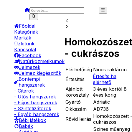
Főoldal
Kategóriák
Márkák
Homokozószet
Üzletünk
Kapcsolat
- cukrászos
Facebook
Natúrkozmetikumok
Jelmezek
Elérhetőség
Nincs raktáron
Jelmez kiegészítők
Értesíts ha
Bontempi
Értesítés
elérhető
hangszerek
Ajánlott
3 éves kortól 8
- Gitárok
korosztály
éves korig
- Ütős hangszerek
Gyártó
Adriatic
- Fújós hangszerek
- Szintetizátorok
Cikkszám
AD736
- Egyéb hangszerek
Homokozószett 
Rövid leírás
Bébi játékok
cukrászos
Babák
Színes műanyag