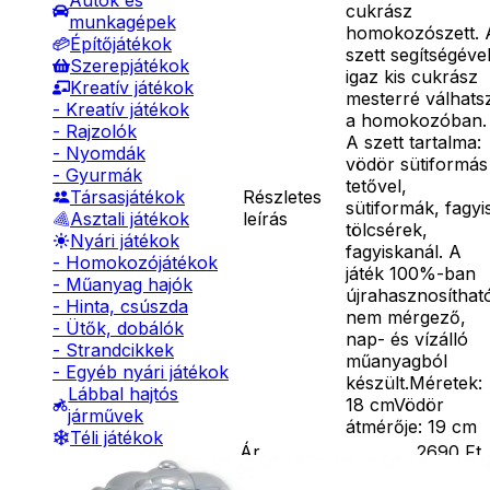
Autók és
cukrász
munkagépek
homokozószett. 
Építőjátékok
szett segítségéve
Szerepjátékok
igaz kis cukrász
Kreatív játékok
mesterré válhats
- Kreatív játékok
a homokozóban.
- Rajzolók
A szett tartalma:
- Nyomdák
vödör sütiformás
- Gyurmák
tetővel,
Részletes
Társasjátékok
sütiformák, fagyi
leírás
Asztali játékok
tölcsérek,
Nyári játékok
fagyiskanál. A
- Homokozójátékok
játék 100%-ban
- Műanyag hajók
újrahasznosíthat
- Hinta, csúszda
nem mérgező,
- Ütők, dobálók
nap- és vízálló
- Strandcikkek
műanyagból
- Egyéb nyári játékok
készült.Méretek:
Lábbal hajtós
18 cmVödör
járművek
átmérője: 19 cm
Téli játékok
Ár
2690
Ft
Nincs raktáron