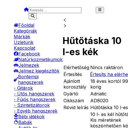
Főoldal
Kategóriák
Márkák
Hűtőtáska 10
Üzletünk
Kapcsolat
l-es kék
Facebook
Natúrkozmetikumok
Jelmezek
Elérhetőség
Nincs raktáron
Jelmez kiegészítők
Értesítés
Értesíts ha elérh
Bontempi
Ajánlott
18 éves kortól 9
hangszerek
korosztály
korig
- Gitárok
Gyártó
Adriatic
- Ütős hangszerek
- Fújós hangszerek
Cikkszám
AD8020
- Szintetizátorok
Rövid leírás
Hűtőtáska 10 l-e
- Egyéb hangszerek
10 l- es kél hűtőt
Bébi játékok
Kis méretének
Babák
köszönhetően k