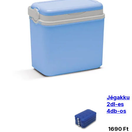
Kiegészítő
termékek
Jégakku
250 g
390
Ft
Nincs
raktáron
Jégakku
2dl-es
4db-os
1690
Ft