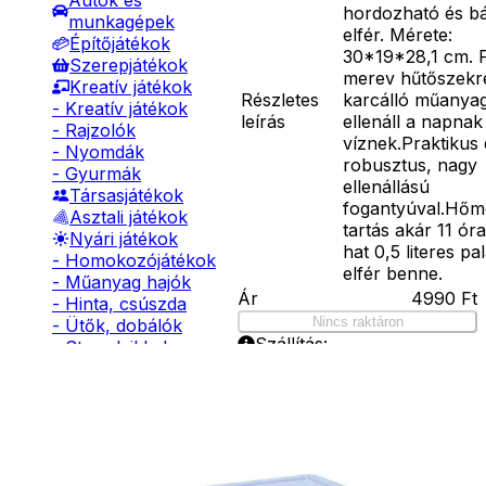
Autók és
hordozható és b
munkagépek
elfér. Mérete:
Építőjátékok
30*19*28,1 cm. 
Szerepjátékok
merev hűtőszekr
Kreatív játékok
Részletes
karcálló műanyag
- Kreatív játékok
leírás
ellenáll a napnak
- Rajzolók
víznek.Praktikus 
- Nyomdák
robusztus, nagy
- Gyurmák
ellenállású
Társasjátékok
fogantyúval.Hőm
Asztali játékok
tartás akár 11 ór
Nyári játékok
hat 0,5 literes pa
- Homokozójátékok
elfér benne.
- Műanyag hajók
Ár
4990
Ft
- Hinta, csúszda
Nincs raktáron
- Ütők, dobálók
Szállítás:
- Strandcikkek
- Csomagautomata: 1190
- Egyéb nyári játékok
forinttól
Lábbal hajtós
- Házhozszállítás: 2190
járművek
forinttól
Téli játékok
- Személyes átvétel:
ingyenesen