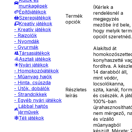
Autók és
munkagépek
(
Kérlek a
Építőjátékok
rendelésnél a
Termék
Szerepjátékok
megjegyzés
opciók
Kreatív játékok
mezőbe írd bele,
- Kreatív játékok
hogy melyik ter
- Rajzolók
opciót szeretnéd.
- Nyomdák
- Gyurmák
Alakítsd át
Társasjátékok
homokozószette
Asztali játékok
konyhaszetté va
Nyári játékok
fordítva. A készle
- Homokozójátékok
14 darabból áll,
- Műanyag hajók
mint vödör,
- Hinta, csúszda
locsolókanna,
- Ütők, dobálók
Részletes
szita, kanál, for
- Strandcikkek
leírás
és csészék. A ját
- Egyéb nyári játékok
100%-ban
Lábbal hajtós
újrahasznosíthat
járművek
nem mérgező, n
Téli játékok
és vízálló
műanyagból
készült. Mérete: 