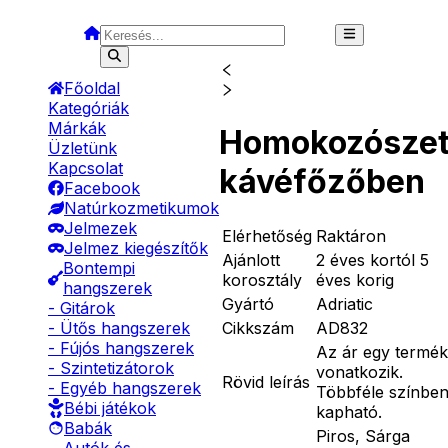
Főoldal
Kategóriák
Márkák
Homokozószet
Üzletünk
Kapcsolat
kávéfőzőben
Facebook
Natúrkozmetikumok
Jelmezek
Elérhetőség
Raktáron
Jelmez kiegészítők
Ajánlott
2 éves kortól 5
Bontempi
korosztály
éves korig
hangszerek
Gyártó
Adriatic
- Gitárok
Cikkszám
AD832
- Ütős hangszerek
- Fújós hangszerek
Az ár egy termék
- Szintetizátorok
vonatkozik.
Rövid leírás
- Egyéb hangszerek
Többféle színbe
Bébi játékok
kapható.
Babák
Piros, Sárga