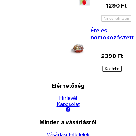
1290
Ft
Nincs raktáron
Ételes
homokozószett
2390
Ft
Kosárba
Elérhetőség
Hírlevél
Kapcsolat
Minden a vásárlásról
Vásárlási feltetelek