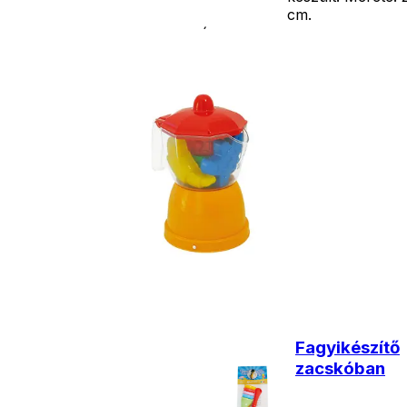
cm.
Ár
2990
Ft
Darab
Kosárba
Szállítás:
- Csomagautomata: 1190
forinttól
- Házhozszállítás: 2190
forinttól
- Személyes átvétel:
ingyenesen
Kiegészítő
termékek
Fagyikészítő
zacskóban