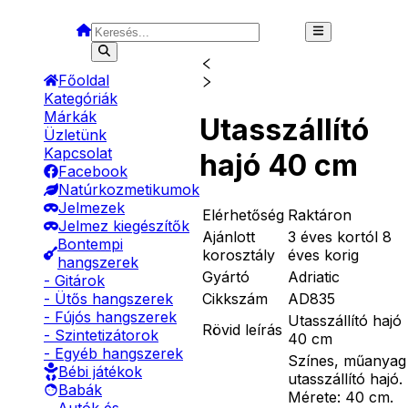
Főoldal
Kategóriák
Márkák
Utasszállító
Üzletünk
Kapcsolat
hajó 40 cm
Facebook
Natúrkozmetikumok
Jelmezek
Elérhetőség
Raktáron
Jelmez kiegészítők
Ajánlott
3 éves kortól 8
Bontempi
korosztály
éves korig
hangszerek
Gyártó
Adriatic
- Gitárok
Cikkszám
AD835
- Ütős hangszerek
- Fújós hangszerek
Utasszállító hajó
Rövid leírás
- Szintetizátorok
40 cm
- Egyéb hangszerek
Színes, műanyag
Bébi játékok
utasszállító hajó.
Babák
Mérete: 40 cm.