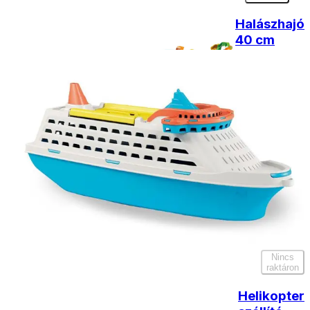
Halászhajó
40 cm
4290
Ft
Kosárba
Titanic
hajó
42 cm
4290
Ft
Nincs
raktáron
Helikopter