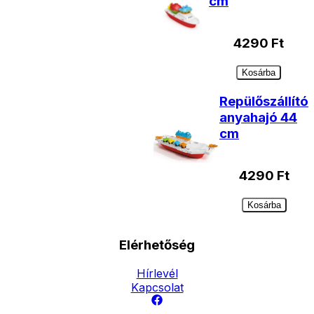
cm
4290
Ft
Kosárba
Repülőszállító
anyahajó 44
cm
4290
Ft
Kosárba
Elérhetőség
Hírlevél
Kapcsolat