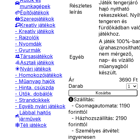
Autók és
Játék tengerjáró
Részletes
munkagépek
hajó nyitható
leírás
Építőjátékok
rekeszekkel. Nyíl
Szerepjátékok
tengeren és
Kreatív játékok
fürdőkádban val
- Kreatív játékok
játékhoz.
- Rajzolók
A játék 100%-ba
- Nyomdák
újrahasznosíthat
- Gyurmák
nem mérgező,
Társasjátékok
Egyéb
nap- és vízálló
Asztali játékok
műanyagból
Nyári játékok
készült.
- Homokozójátékok
Ár
3690
Ft
- Műanyag hajók
Darab
- Hinta, csúszda
Kosárba
- Ütők, dobálók
Szállítás:
- Strandcikkek
- Csomagautomata: 1190
- Egyéb nyári játékok
forinttól
Lábbal hajtós
- Házhozszállítás: 2190
járművek
forinttól
Téli játékok
- Személyes átvétel:
ingyenesen