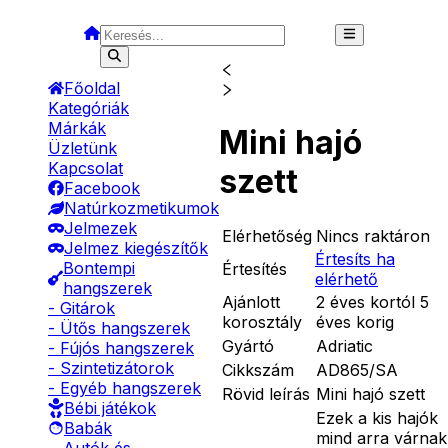
Főoldal
Kategóriák
Márkák
Mini hajó
Üzletünk
Kapcsolat
szett
Facebook
Natúrkozmetikumok
Jelmezek
Elérhetőség
Nincs raktáron
Jelmez kiegészítők
Értesíts ha
Bontempi
Értesítés
elérhető
hangszerek
Ajánlott
2 éves kortól 5
- Gitárok
korosztály
éves korig
- Ütős hangszerek
Gyártó
Adriatic
- Fújós hangszerek
- Szintetizátorok
Cikkszám
AD865/SA
- Egyéb hangszerek
Rövid leírás
Mini hajó szett
Bébi játékok
Ezek a kis hajók
Babák
mind arra várnak