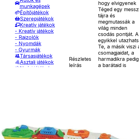
Autók és
hogy elvigyenek
munkagépek
Téged egy messz
Építőjátékok
tájra és
Szerepjátékok
megmutassák a
Kreatív játékok
világ minden
- Kreatív játékok
csodás pontját. 
- Rajzolók
egyikkel utazhat
- Nyomdák
Te, a másik viszi 
- Gyurmák
csomagjaidat, a
Társasjátékok
Részletes
harmadikra pedig
Asztali játékok
leírás
a barátaid is
Nyári játékok
felférnek.
- Homokozójátékok
Csomagolás
- Műanyag hajók
mérete: 64 cm.
- Hinta, csúszda
Négy különböző
- Ütők, dobálók
színű hálós
- Strandcikkek
csónak készlet.
- Egyéb nyári játékok
Nyílt tengeren és
Lábbal hajtós
fürdőkádban val
járművek
játékhoz. Egy
Téli játékok
csónak mérete: 1
cm