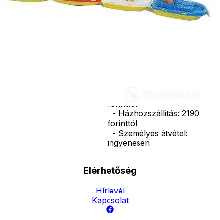
A játék 100%-ba
újrahasznosíthat
nem mérgező,
Egyéb
nap- és vízálló
műanyagból
készült.
Ár
2390
Ft
Nincs raktáron
Szállítás:
- Csomagautomata: 1190
forinttól
- Házhozszállítás: 2190
forinttól
- Személyes átvétel:
ingyenesen
Elérhetőség
Hírlevél
Kapcsolat