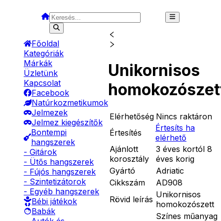
Főoldal
Kategóriák
Márkák
Unikornisos
Üzletünk
Kapcsolat
homokozószet
Facebook
Natúrkozmetikumok
Jelmezek
Elérhetőség
Nincs raktáron
Jelmez kiegészítők
Értesíts ha
Bontempi
Értesítés
elérhető
hangszerek
Ajánlott
3 éves kortól 8
- Gitárok
korosztály
éves korig
- Ütős hangszerek
Gyártó
Adriatic
- Fújós hangszerek
- Szintetizátorok
Cikkszám
AD908
- Egyéb hangszerek
Unikornisos
Rövid leírás
Bébi játékok
homokozószett
Babák
Színes műanyag