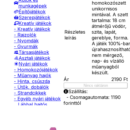
Autók és
homokozószett
munkagépek
unikornisos
Építőjátékok
mintával. A szett
Szerepjátékok
tartalma: 18 cm
Kreatív játékok
átmérőjű vödör,
- Kreatív játékok
Részletes
szita, lapát,
- Rajzolók
leírás
gereblye, forma.
- Nyomdák
A játék 100%-ba
- Gyurmák
újrahasznosíthat
Társasjátékok
nem mérgező,
Asztali játékok
nap- és vízálló
Nyári játékok
műanyagból
- Homokozójátékok
készült.
- Műanyag hajók
Ár
2190
Ft
- Hinta, csúszda
Nincs raktáron
- Ütők, dobálók
Szállítás:
- Strandcikkek
- Csomagautomata: 1190
- Egyéb nyári játékok
forinttól
Lábbal hajtós
- Házhozszállítás: 2190
járművek
forinttól
Téli játékok
- Személyes átvétel:
ingyenesen