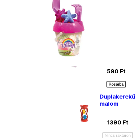
Kiegészítő
termékek
Locsolókanna
0,5 l-es
590
Ft
Kosárba
Duplakerekű
malom
1390
Ft
Nincs raktáron