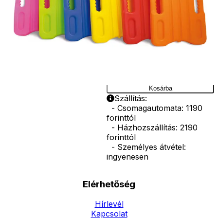
ban
újrahasznosíthat
nem mérgező, n
és vízálló
műanyagból
készült.
Ár
2190
Ft
Darab
Kosárba
Szállítás:
- Csomagautomata: 1190
forinttól
- Házhozszállítás: 2190
forinttól
- Személyes átvétel:
ingyenesen
Elérhetőség
Hírlevél
Kapcsolat