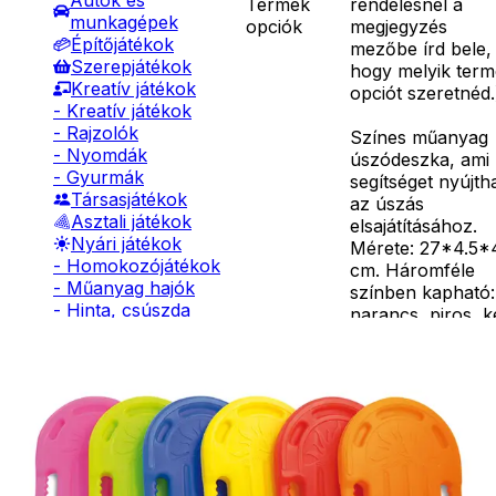
Autók és
Termék
rendelésnél a
munkagépek
opciók
megjegyzés
Építőjátékok
mezőbe írd bele,
Szerepjátékok
hogy melyik ter
Kreatív játékok
opciót szeretnéd.
- Kreatív játékok
- Rajzolók
Színes műanyag
- Nyomdák
úszódeszka, ami
- Gyurmák
segítséget nyújth
Társasjátékok
az úszás
Asztali játékok
elsajátításához.
Nyári játékok
Mérete: 27*4.5*
- Homokozójátékok
cm. Háromféle
- Műanyag hajók
színben kapható:
- Hinta, csúszda
narancs, piros, k
- Ütők, dobálók
Vízi szórakoztató
- Strandcikkek
tábla
Részletes
- Egyéb nyári játékok
oldalfogantyúkka
leírás
Lábbal hajtós
hogy segítse a
járművek
gyerekeket az el
Téli játékok
úszáskor, a
tengerben vagy 
medencében.10