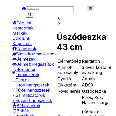
Főoldal
Kategóriák
Márkák
Úszódeszka
Üzletünk
Kapcsolat
43 cm
Facebook
Natúrkozmetikumok
Jelmezek
Elérhetőség
Raktáron
Jelmez kiegészítők
Ajánlott
3 éves kortól 8
Bontempi
korosztály
éves korig
hangszerek
Gyártó
Adriatic
- Gitárok
Cikkszám
AD93
- Ütős hangszerek
- Fújós hangszerek
Rövid leírás
Úszódeszka
- Szintetizátorok
Piros, Kék,
- Egyéb hangszerek
Narancssárga
Bébi játékok
Babák
(
Kérlek a