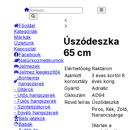
Főoldal
Kategóriák
Márkák
Úszódeszka
Üzletünk
Kapcsolat
65 cm
Facebook
Natúrkozmetikumok
Jelmezek
Elérhetőség
Raktáron
Jelmez kiegészítők
Ajánlott
3 éves kortól 8
Bontempi
korosztály
éves korig
hangszerek
Gyártó
Adriatic
- Gitárok
Cikkszám
AD94
- Ütős hangszerek
- Fújós hangszerek
Rövid leírás
Úszódeszka
- Szintetizátorok
Piros, Kék, Zöld,
- Egyéb hangszerek
Narancssárga
Bébi játékok
Babák
(
Kérlek a