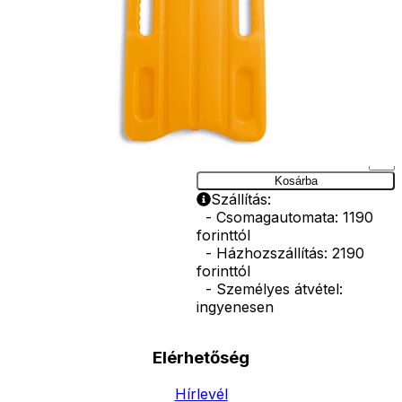
medencében.A
cikk 100%-ban
újrahasznosíthat
nem mérgező,
nap- és vízálló
műanyagból
készült.
Ár
3590
Ft
Darab
Kosárba
Szállítás:
- Csomagautomata: 1190
forinttól
- Házhozszállítás: 2190
forinttól
- Személyes átvétel:
ingyenesen
Elérhetőség
Hírlevél