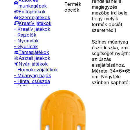
Autók és
rendelésnél a
Termék
munkagépek
megjegyzés
opciók
Építőjátékok
mezőbe írd bele,
Szerepjátékok
hogy melyik
Kreatív játékok
termék opciót
- Kreatív játékok
szeretnéd.
)
- Rajzolók
- Nyomdák
Színes műanyag
- Gyurmák
úszódeszka, ami
Társasjátékok
segítséget nyújth
Asztali játékok
az úszás
Nyári játékok
elsajátításához.
- Homokozójátékok
Mérete: 34*6*6
- Műanyag hajók
cm. Négyféle
- Hinta, csúszda
színben kapható:
- Ütők, dobálók
narancs, zöld,
- Strandcikkek
piros, kék. Vízi
- Egyéb nyári játékok
deszka
Részletes
Lábbal hajtós
oldalfogantyúkka
leírás
járművek
hogy segítse a
Téli játékok
gyerekeket az
első úszáskor, a
tengerben vagy 