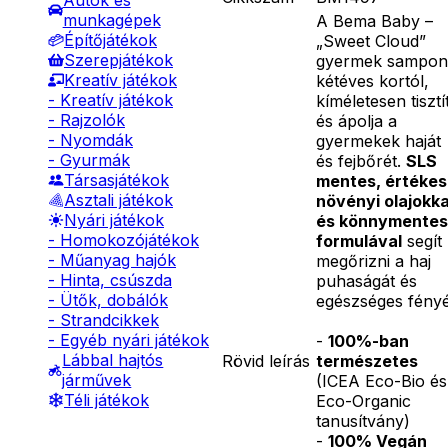
Autók és
munkagépek
A Bema Baby –
Építőjátékok
„Sweet Cloud”
Szerepjátékok
gyermek sampon
Kreatív játékok
kétéves kortól,
- Kreatív játékok
kíméletesen tisztí
- Rajzolók
és ápolja a
- Nyomdák
gyermekek haját
- Gyurmák
és fejbőrét.
SLS
Társasjátékok
mentes, értékes
Asztali játékok
növényi olajokka
Nyári játékok
és könnymentes
- Homokozójátékok
formulával
segít
- Műanyag hajók
megőrizni a haj
- Hinta, csúszda
puhaságát és
- Ütők, dobálók
egészséges fényé
- Strandcikkek
- Egyéb nyári játékok
-
100%-ban
Lábbal hajtós
Rövid leírás
természetes
járművek
(ICEA Eco-Bio és
Téli játékok
Eco-Organic
tanusítvány)
-
100% Vegán