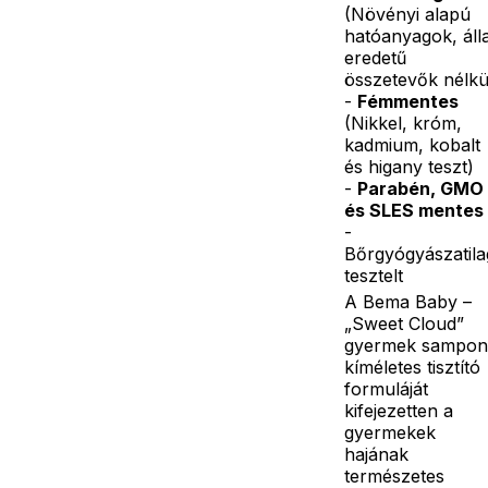
(Növényi alapú
hatóanyagok, álla
eredetű
összetevők nélkü
-
Fémmentes
(Nikkel, króm,
kadmium, kobalt
és higany teszt)
-
Parabén, GMO
és SLES mentes
-
Bőrgyógyászatila
tesztelt
A Bema Baby –
„Sweet Cloud”
gyermek sampon
kíméletes tisztító
formuláját
kifejezetten a
gyermekek
hajának
természetes