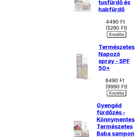
tusfürdő és
habfürdő
4490
Ft
(
5290
Ft)
Kosárba
Természetes
Napozó
spray - SPF
50+
8490
Ft
(
9990
Ft)
Kosárba
Gyengéd
fürdőzés -
Könnymentes
Természetes
Baba sampon