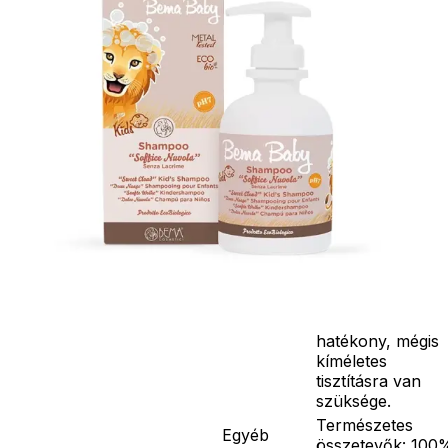
laboratóriumokb
végzett HET-CA
in vitro teszttel
igazolták
hipoirritáns,
„könnymentes”
tulajdonságát, így
hajmosás során
nem okoz
szemirritációt.
Mindennapos
használatra
tervezve, 2 éves
kortól ajánlott,
amikor a
gyermekek
hajának már
hatékony, mégis
kíméletes
tisztításra van
szüksége.
Természetes
Egyéb
összetevők: 100