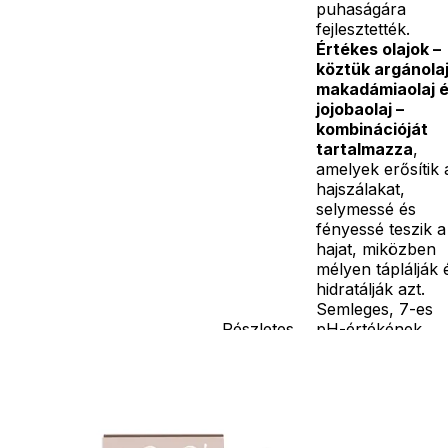
puhaságára
fejlesztették.
Értékes olajok –
köztük argánolaj
makadámiaolaj 
jojobaolaj –
kombinációját
tartalmazza
,
amelyek erősítik 
hajszálakat,
selymessé és
fényessé teszik a
hajat, miközben
mélyen táplálják 
hidratálják azt.
Semleges, 7-es
Részletes
pH-értékének
leírás
köszönhetően
különösen
gyengéd a
fejbőrhöz és a
szemhez. Külső