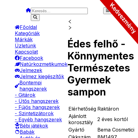
Főoldal
Kategóriák
Márkák
Édes felhő -
Üzletünk
Kapcsolat
Könnymentes
Facebook
Natúrkozmetikumok
Természetes
Jelmezek
Jelmez kiegészítők
Gyermek
Bontempi
hangszerek
sampon
- Gitárok
- Ütős hangszerek
- Fújós hangszerek
Elérhetőség
Raktáron
- Szintetizátorok
Ajánlott
2 éves kortól
- Egyéb hangszerek
korosztály
Bébi játékok
Gyártó
Bema Cosmetici
Babák
Cikkszám
BM1497