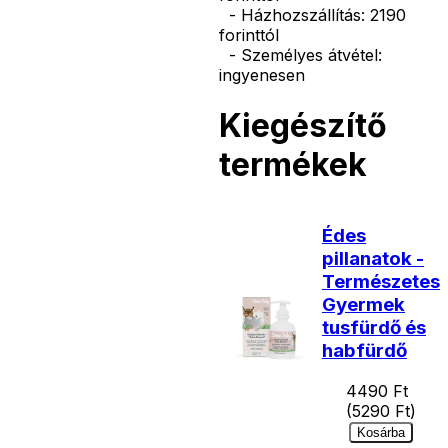
- Házhozszállítás: 2190
forinttól
- Személyes átvétel:
ingyenesen
Kiegészítő
termékek
Édes
pillanatok -
Természetes
Gyermek
tusfürdő és
habfürdő
4490
Ft
(
5290
Ft)
Kosárba