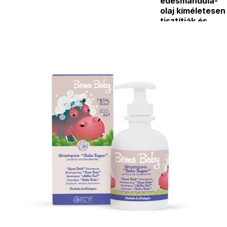
édesmandula-
olaj kíméletesen
tisztítják és
ápolják az
érzékeny bőrt,
miközben
segítenek
Részletes
megőrizni annak
leírás
természetes
egyensúlyát
.
A természetes
eredetű
habzóanyagok –
többek között
édesmandula-
olajból,
burgonyából,
kukoricából és
kókuszból –
gyengéden
tisztítanak,
hozzájárulva a
bőrpír és az