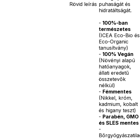
Rövid leírás
puhaságát és
hidratáltságát.
-
100%-ban
természetes
(ICEA Eco-Bio és
Eco-Organic
tanusítvány)
-
100% Vegán
(Növényi alapú
hatóanyagok,
állati eredetű
összetevők
nélkül)
-
Fémmentes
(Nikkel, króm,
kadmium, kobalt
és higany teszt)
-
Parabén, GMO
és SLES mentes
-
Bőrgyógyászatila