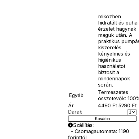
irritáció
megelőzéséhez,
miközben
hidratált és puha
érzetet hagynak
maguk után. A
praktikus pumpá
kiszerelés
kényelmes és
higiénikus
használatot
biztosít a
mindennapok
során.
Természetes
Egyéb
összetevők: 100
Ár
4490
Ft
5290
Ft
Darab
Kosárba
Szállítás:
- Csomagautomata: 1190
forinttól