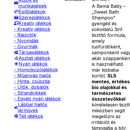
Autók és
munkagépek
A Bema Baby –
Építőjátékok
„Sweet Bath
Szerepjátékok
Shampoo”
Kreatív játékok
gyengéd és
- Kreatív játékok
sokoldalú 3in1
- Rajzolók
tisztító formula,
- Nyomdák
amely
- Gyurmák
tusfürdőként,
Társasjátékok
samponként vag
Asztali játékok
akár szappankén
Nyári játékok
is használható
- Homokozójátékok
már kisbaba
- Műanyag hajók
kortól.
SLS
- Hinta, csúszda
mentes, értékes
- Ütők, dobálók
bio olajokkal és
- Strandcikkek
természetes
- Egyéb nyári játékok
összetevőkkel
Lábbal hajtós
kíméletesen tisztí
járművek
miközben segít
Téli játékok
megelőzni az
irritációt és
támogatja a bőr