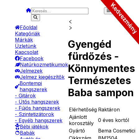
Főoldal
Kategóriák
Márkák
Gyengéd
Üzletünk
Kapcsolat
fürdőzés -
Facebook
Natúrkozmetikumok
Könnymentes
Jelmezek
Jelmez kiegészítők
Természetes
Bontempi
hangszerek
Baba sampon
- Gitárok
- Ütős hangszerek
- Fújós hangszerek
Elérhetőség
Raktáron
- Szintetizátorok
Ajánlott
0 éves kortól
- Egyéb hangszerek
korosztály
Bébi játékok
Gyártó
Bema Cosmetici
Babák
Cikkszám
BM1504